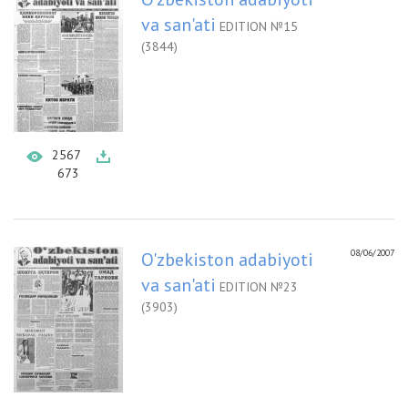
va san'ati
EDITION №15
(3844)
2567
673
08/06/2007
O'zbekiston adabiyoti
va san'ati
EDITION №23
(3903)