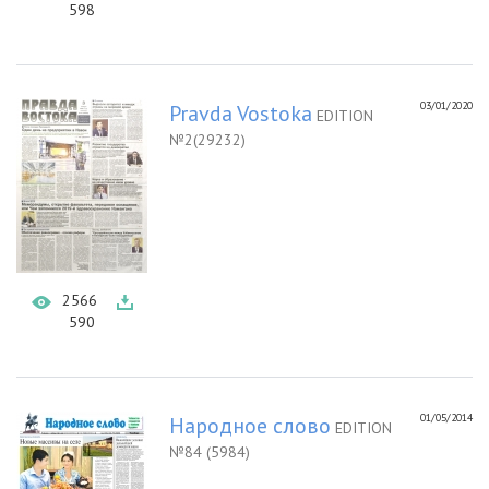
598
03/01/2020
Pravda Vostoka
EDITION
№2(29232)
2566
590
01/05/2014
Народное слово
EDITION
№84 (5984)