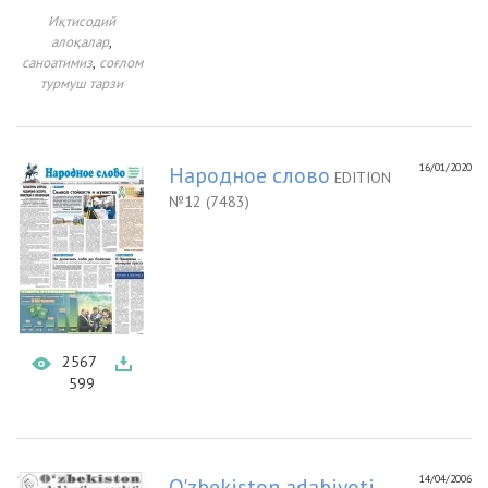
Иқтисодий
,
алоқалар
,
саноатимиз
соғлом
турмуш тарзи
16/01/2020
Народное слово
EDITION
№12 (7483)
2567
599
14/04/2006
O'zbekiston adabiyoti