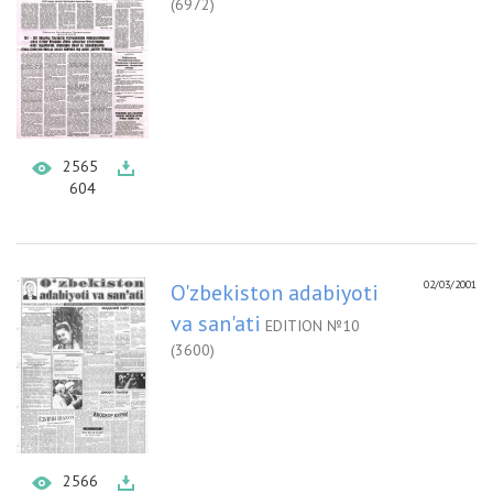
(6972)
2565
604
02/03/2001
O'zbekiston adabiyoti
va san'ati
EDITION №10
(3600)
2566