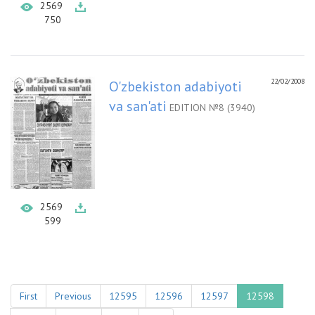
2569
750
22/02/2008
O'zbekiston adabiyoti
va san'ati
EDITION №8 (3940)
2569
599
First
Previous
12595
12596
12597
12598