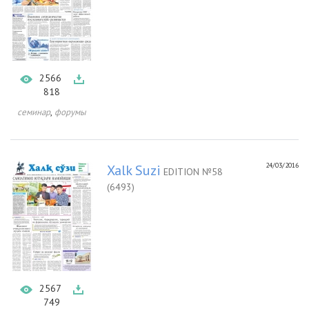
2566
818
,
семинар
форумы
24/03/2016
Xalk Suzi
EDITION №58
(6493)
2567
749