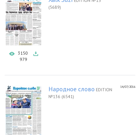
EDITION №15
(5689)
3150
979
14/07/2016
Народное слово
EDITION
№136 (6541)