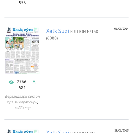
558
06/08/2014
Xalk Suzi
EDITION №150
(6080)
2766
581
фарзандлари соғлом
,
,
юрт
тижорат сири
сайёҳлар
23/01/2013
Xalk Suzi