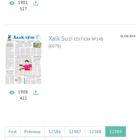
1901
527
01/08/2014
Xalk Suzi
EDITION №148
(6078)
1908
422
First
Previous
12586
12587
12588
12589