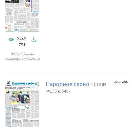
2442
751
,
темир йўллар
,
ташаббус
статистика
13/07/2016
Народное слово
EDITION
№135 (6540)