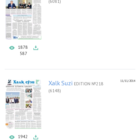
(6081)
1878
587
11/11/2014
Xalk Suzi
EDITION №218
(6148)
1942