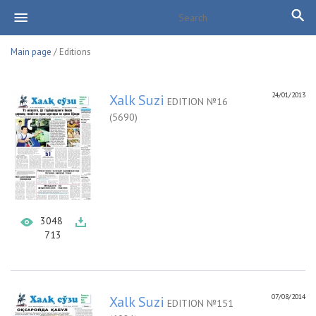
Main page
/ Editions
24/01/2013
Xalk Suzi
EDITION №16
(5690)
3048
713
07/08/2014
Xalk Suzi
EDITION №151