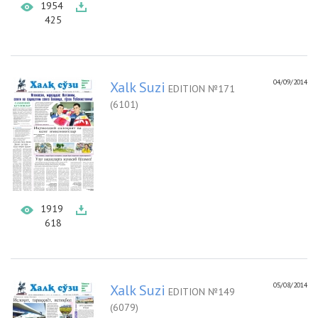
1954
425
04/09/2014
Xalk Suzi
EDITION №171
(6101)
1919
618
05/08/2014
Xalk Suzi
EDITION №149
(6079)