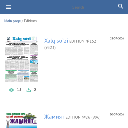
Main page
/ Editions
28/07/2026
Xalq so`zi
EDITION №152
(9323)
13
0
30/07/2026
Жамият
EDITION №26 (996)