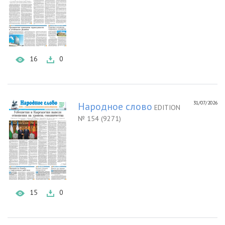
16
0
31/07/2026
Народное слово
EDITION
№ 154 (9271)
15
0