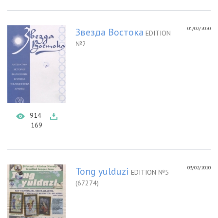
01/02/2020
Звезда Востока
EDITION
№2
914
169
03/02/2020
Tong yulduzi
EDITION №5
(67274)