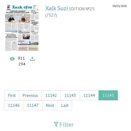
04/02/2020
Xalk Suzi
EDITION №25
(7527)
911
294
First
Previous
11142
11143
11144
11145
11146
11147
Next
Last
Filter