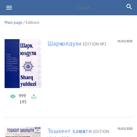
Main page
/ Editions
01/02/2020
Шарқ юлдузи
EDITION №2
999
195
01/02/2020
Тошкент ҳақиқати
EDITION