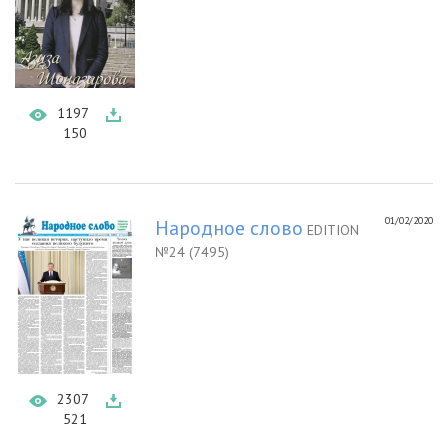
1197
150
01/02/2020
Народное слово
EDITION
№24 (7495)
2307
521