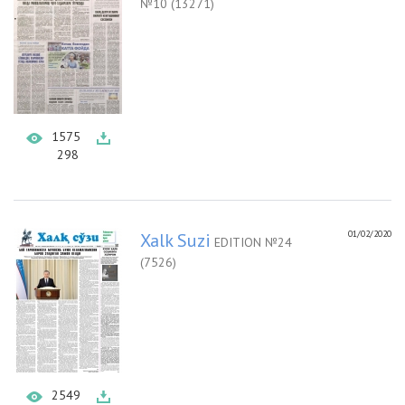
№10 (13271)
1575
298
01/02/2020
Xalk Suzi
EDITION №24
(7526)
2549