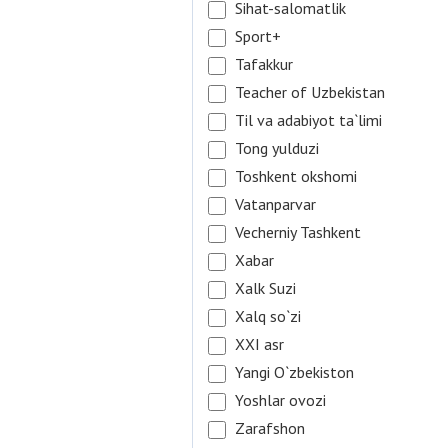
Sihat-salomatlik
Sport+
Tafakkur
Teacher of Uzbekistan
Til va adabiyot ta`limi
Tong yulduzi
Toshkent okshomi
Vatanparvar
Vecherniy Tashkent
Xabar
Xalk Suzi
Xalq so`zi
XXI asr
Yangi O`zbekiston
Yoshlar ovozi
Zarafshon