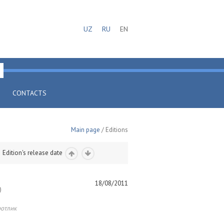
UZ
RU
EN
CONTACTS
Main page
/ Editions
Edition's release date
18/08/2011
)
ротлик