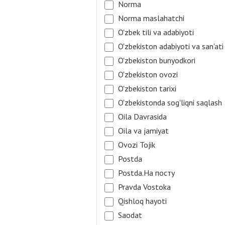
Norma
Norma maslahatchi
O'zbek tili va adabiyoti
O'zbekiston adabiyoti va san'ati
O'zbekiston bunyodkori
O'zbekiston ovozi
O'zbekiston tarixi
O'zbekistonda sog'liqni saqlash
Oila Davrasida
Oila va jamiyat
Ovozi Tojik
Postda
Postda.На посту
Pravda Vostoka
Qishloq hayoti
Saodat