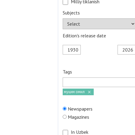
Milliy tiklanish
Subjects
Edition's release date
Tags
муҳим омил
Newspapers
Magazines
In Uzbek