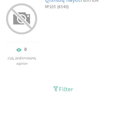
EDITION
№103 (8340)
0
,
,
суд
дефолиация
картон
Filter
Publications
Adolat
Bank axborotnomasi
Bankovskiy vesti