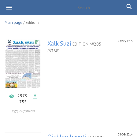
Main page
/ Editions
22/10/2015
Xalk Suzi
EDITION №205
(6388)
2973
755
,
суд
андижон
28/08/2014
Qishloq hayoti