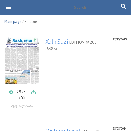
Main page
/ Editions
22/10/2015
Xalk Suzi
EDITION №205
(6388)
2974
755
,
суд
андижон
28/08/2014
Qishloq hayoti