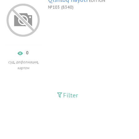
EDITION
№103 (8340)
0
,
,
суд
дефолиация
картон
Filter
Publications
Adolat
Bank axborotnomasi
Bankovskiy vesti