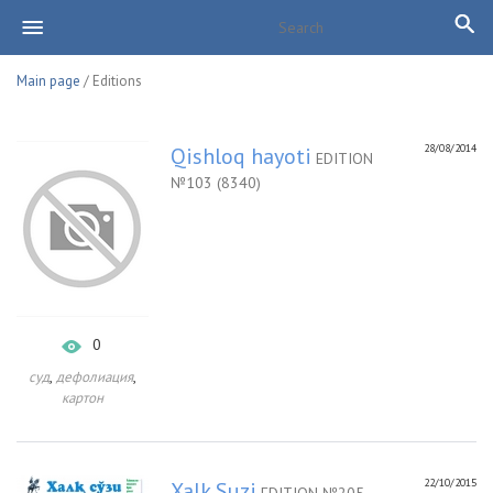
Main page
/ Editions
28/08/2014
Qishloq hayoti
EDITION
№103 (8340)
0
,
,
суд
дефолиация
картон
22/10/2015
Xalk Suzi