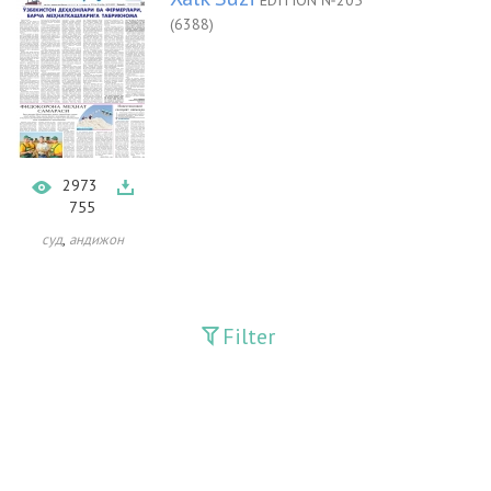
EDITION №205
(6388)
2973
755
,
суд
андижон
Filter
Publications
Adolat
Bank axborotnomasi
Bankovskiy vesti