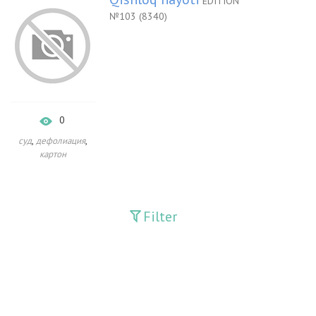
EDITION
№103 (8340)
0
,
,
суд
дефолиация
картон
Filter
Publications
Adolat
Bank axborotnomasi
Bankovskiy vesti