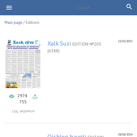
Main page
/ Editions
22/10/2015
Xalk Suzi
EDITION №205
(6388)
2974
755
,
суд
андижон
28/08/2014
Qishloq hayoti