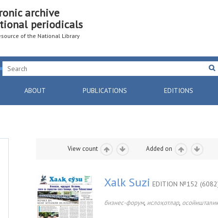
ronic archive
tional periodicals
resource of the National Library
ABOUT
PUBLICATIONS
EDITIONS
View count
Added on
Xalk Suzi
EDITION №152 (6082
,
,
бизнес-форум
ислоҳотлар
осойишталик