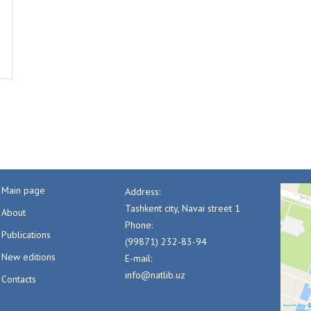
Main page
Address:
Tashkent city, Navai street 1
About
Phone:
Publications
(99871) 232-83-94
New editions
E-mail:
info@natlib.uz
Contacts