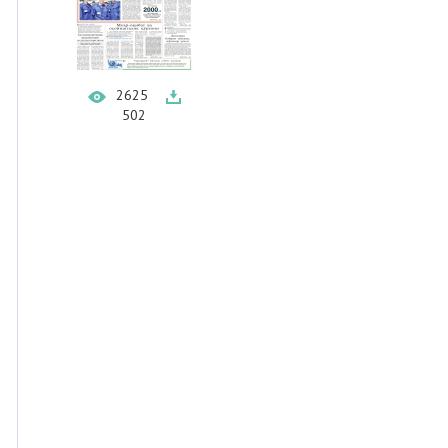
2625
502