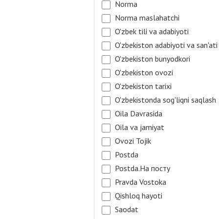
Norma
Norma maslahatchi
O'zbek tili va adabiyoti
O'zbekiston adabiyoti va san'ati
O'zbekiston bunyodkori
O'zbekiston ovozi
O'zbekiston tarixi
O'zbekistonda sog'liqni saqlash
Oila Davrasida
Oila va jamiyat
Ovozi Tojik
Postda
Postda.На посту
Pravda Vostoka
Qishloq hayoti
Saodat