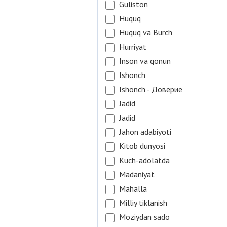
Guliston
Huquq
Huquq va Burch
Hurriyat
Inson va qonun
Ishonch
Ishonch - Доверие
Jadid
Jadid
Jahon adabiyoti
Kitob dunyosi
Kuch-adolatda
Madaniyat
Mahalla
Milliy tiklanish
Moziydan sado