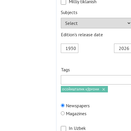
Milliy tiklanish
Subjects
Edition's release date
Tags
осойишталик қўрғони
Newspapers
Magazines
In Uzbek