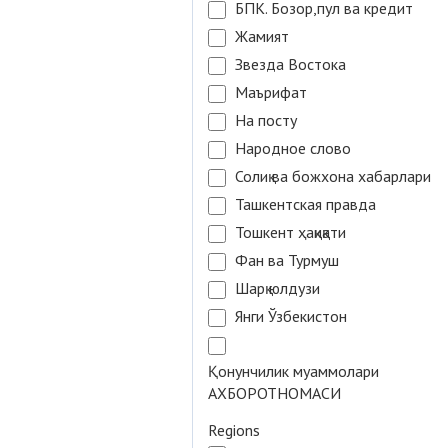
БПК. Бозор,пул ва кредит
Жамият
Звезда Востока
Маърифат
На посту
Народное слово
Солиқ ва божхона хабарлари
Ташкентская правда
Тошкент ҳақиқати
Фан ва Турмуш
Шарқ юлдузи
Янги Ўзбекистон
Қонунчилик муаммолари
АХБОРОТНОМАСИ
Regions