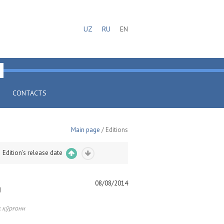
UZ
RU
EN
CONTACTS
Main page
/ Editions
Edition's release date
08/08/2014
)
 қўрғони