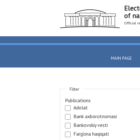
Elect
of na
Official 
MAIN PAGE
Filter
Publications
Adolat
Bank axborotnomasi
Bankovskiy vesti
Farg'ona haqiqati