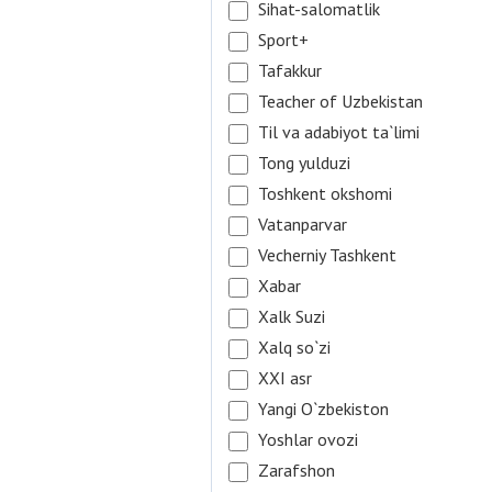
Sihat-salomatlik
Sport+
Tafakkur
Teacher of Uzbekistan
Til va adabiyot ta`limi
Tong yulduzi
Toshkent okshomi
Vatanparvar
Vecherniy Tashkent
Xabar
Xalk Suzi
Xalq so`zi
XXI asr
Yangi O`zbekiston
Yoshlar ovozi
Zarafshon