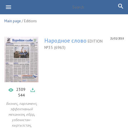
Main page
/ Editions
21/02/2018
Народное слово
EDITION
№35 (6963)
2309
544
,
,
Бизнес
парламент
эффективный
,
,
механизм
ебрр
узбекистан-
,
кыргызстан