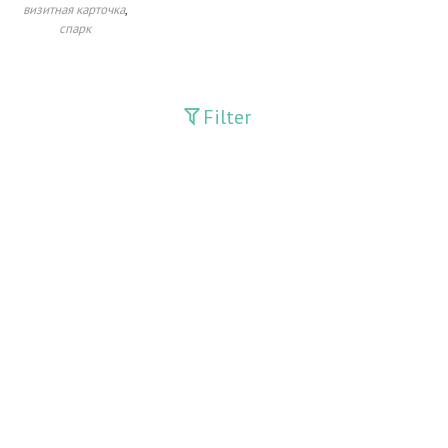
,
визитная карточка
спарк
Filter
Publications
Adolat
Bank axborotnomasi
Bankovskiy vesti
Farg'ona haqiqati
Guliston
Huquq
Huquq va Burch
Hurriyat
Inson va qonun
Ishonch