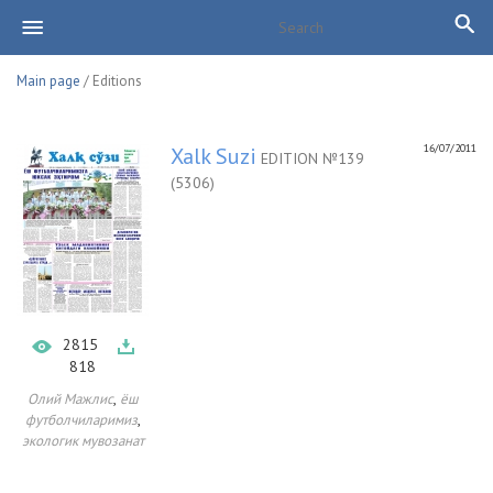
Main page
/ Editions
16/07/2011
Xalk Suzi
EDITION №139
(5306)
2815
818
,
Олий Мажлис
ёш
,
футболчиларимиз
экологик мувозанат