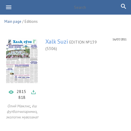
Main page
/ Editions
16/07/2011
Xalk Suzi
EDITION №139
(5306)
2815
818
,
Олий Мажлис
ёш
,
футболчиларимиз
экологик мувозанат