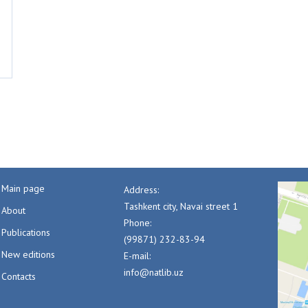
Main page
Address:
Tashkent city, Navai street 1
About
Phone:
Publications
(99871) 232-83-94
New editions
E-mail:
info@natlib.uz
Contacts