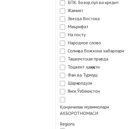
БПК. Бозор,пул ва кредит
Жамият
Звезда Востока
Маърифат
На посту
Народное слово
Солиқ ва божхона хабарлари
Ташкентская правда
Тошкент ҳақиқати
Фан ва Турмуш
Шарқ юлдузи
Янги Ўзбекистон
Қонунчилик муаммолари
АХБОРОТНОМАСИ
Regions