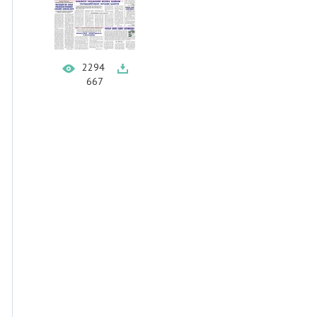
2294
667