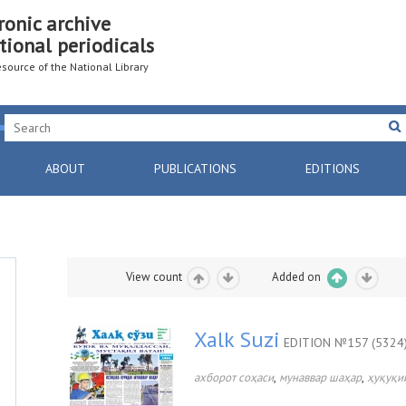
ronic archive
tional periodicals
resource of the National Library
ABOUT
PUBLICATIONS
EDITIONS
View count
Added on
Xalk Suzi
EDITION №157 (5324
,
,
ахборот соҳаси
мунаввар шаҳар
ҳуқуқи