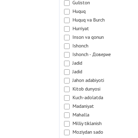
Guliston
Huquq
Huquq va Burch
Hurriyat
Inson va qonun
Ishonch
Ishonch - Доверие
Jadid
Jadid
Jahon adabiyoti
Kitob dunyosi
Kuch-adolatda
Madaniyat
Mahalla
Milliy tiklanish
Moziydan sado