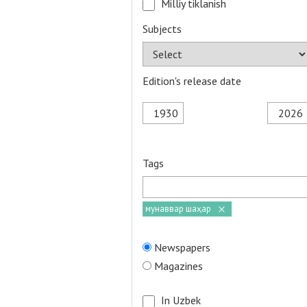
Milliy tiklanish
Subjects
Edition's release date
Tags
мунаввар шаҳар
Newspapers
Magazines
In Uzbek