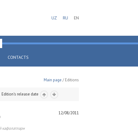
UZ
RU
EN
CONTACTS
Main page
/ Editions
Edition's release date
12/08/2011
)
й кафолатлари