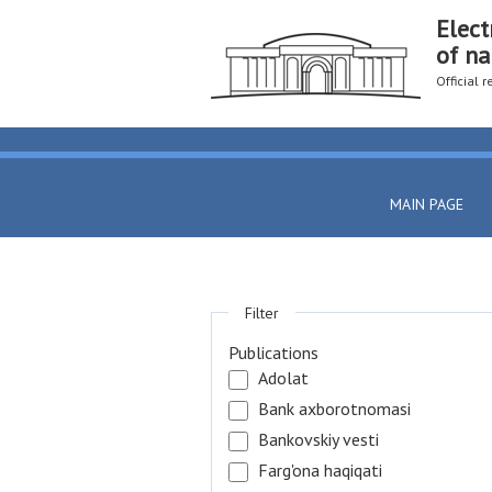
Elect
of na
Official 
MAIN PAGE
Filter
Publications
Adolat
Bank axborotnomasi
Bankovskiy vesti
Farg'ona haqiqati