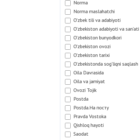
Norma
Norma maslahatchi
O'zbek tili va adabiyoti
O'zbekiston adabiyoti va san'ati
O'zbekiston bunyodkori
O'zbekiston ovozi
O'zbekiston tarixi
O'zbekistonda sog'liqni saqlash
Oila Davrasida
Oila va jamiyat
Ovozi Tojik
Postda
Postda.На посту
Pravda Vostoka
Qishloq hayoti
Saodat