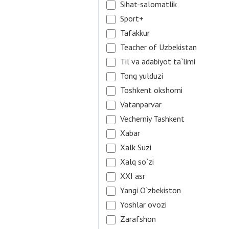
Sihat-salomatlik
Sport+
Tafakkur
Teacher of Uzbekistan
Til va adabiyot ta`limi
Tong yulduzi
Toshkent okshomi
Vatanparvar
Vecherniy Tashkent
Xabar
Xalk Suzi
Xalq so`zi
XXI asr
Yangi O`zbekiston
Yoshlar ovozi
Zarafshon