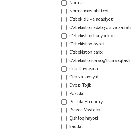
Norma
Norma maslahatchi
O'zbek tili va adabiyoti
O'zbekiston adabiyoti va san'ati
O'zbekiston bunyodkori
O'zbekiston ovozi
O'zbekiston tarixi
O'zbekistonda sog'liqni saqlash
Oila Davrasida
Oila va jamiyat
Ovozi Tojik
Postda
Postda.На посту
Pravda Vostoka
Qishloq hayoti
Saodat