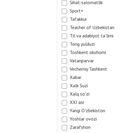
Sihat-salomatlik
Sport+
Tafakkur
Teacher of Uzbekistan
Til va adabiyot ta`limi
Tong yulduzi
Toshkent okshomi
Vatanparvar
Vecherniy Tashkent
Xabar
Xalk Suzi
Xalq so`zi
XXI asr
Yangi O`zbekiston
Yoshlar ovozi
Zarafshon