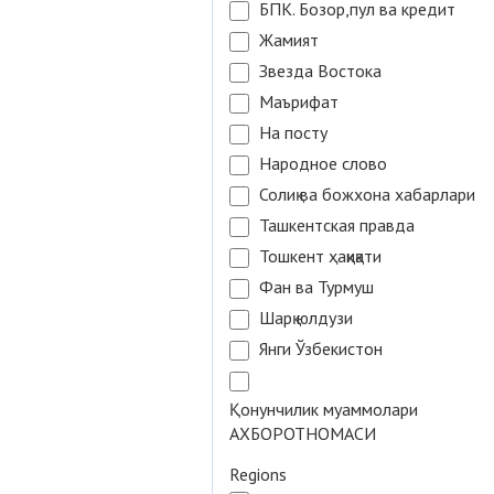
БПК. Бозор,пул ва кредит
Жамият
Звезда Востока
Маърифат
На посту
Народное слово
Солиқ ва божхона хабарлари
Ташкентская правда
Тошкент ҳақиқати
Фан ва Турмуш
Шарқ юлдузи
Янги Ўзбекистон
Қонунчилик муаммолари
АХБОРОТНОМАСИ
Regions