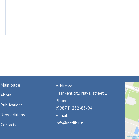
Main page
Address:
Tashkent city, Navai street 1
About
Phone:
Publications
(99871) 232-83-94
New editions
E-mail:
info@natlib.uz
Contacts