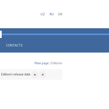
UZ
RU
EN
CONTACTS
Main page
/ Editions
Edition's release date