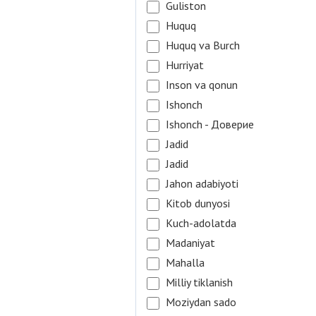
Guliston
Huquq
Huquq va Burch
Hurriyat
Inson va qonun
Ishonch
Ishonch - Доверие
Jadid
Jadid
Jahon adabiyoti
Kitob dunyosi
Kuch-adolatda
Madaniyat
Mahalla
Milliy tiklanish
Moziydan sado