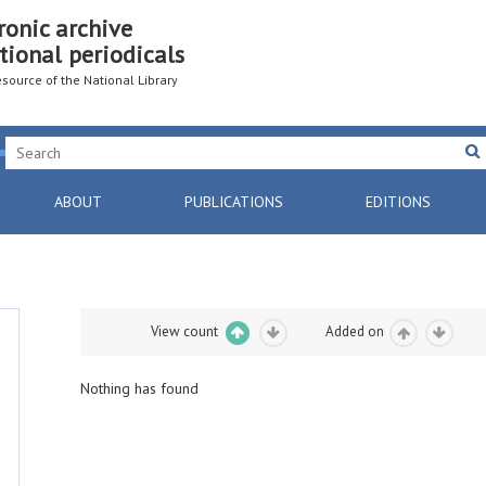
ronic archive
tional periodicals
resource of the National Library
ABOUT
PUBLICATIONS
EDITIONS
View count
Added on
Nothing has found