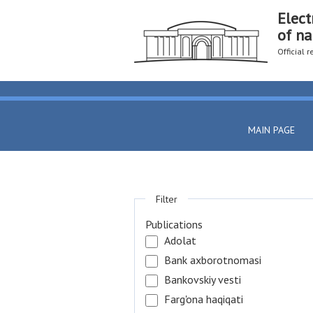
Elect
of na
Official 
MAIN PAGE
Filter
Publications
Adolat
Bank axborotnomasi
Bankovskiy vesti
Farg'ona haqiqati