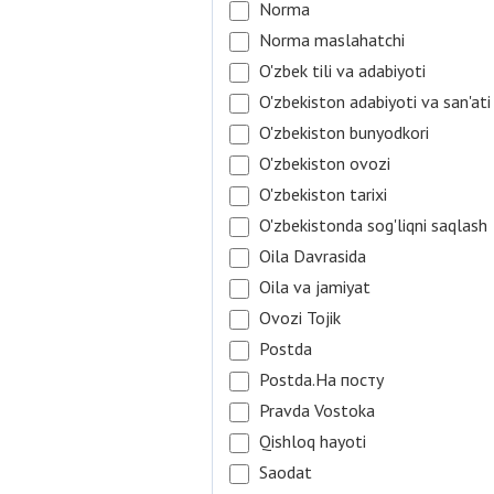
Norma
Norma maslahatchi
O'zbek tili va adabiyoti
O'zbekiston adabiyoti va san'ati
O'zbekiston bunyodkori
O'zbekiston ovozi
O'zbekiston tarixi
O'zbekistonda sog'liqni saqlash
Oila Davrasida
Oila va jamiyat
Ovozi Tojik
Postda
Postda.На посту
Pravda Vostoka
Qishloq hayoti
Saodat