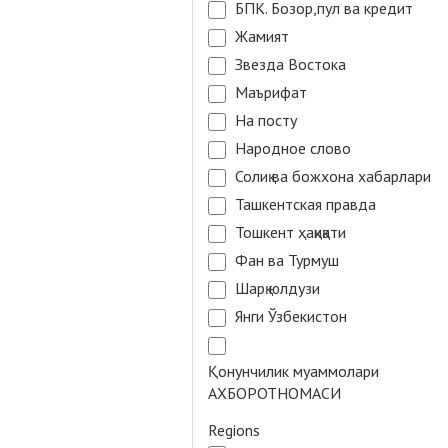
БПК. Бозор,пул ва кредит
Жамият
Звезда Востока
Маърифат
На посту
Народное слово
Солиқ ва божхона хабарлари
Ташкентская правда
Тошкент ҳақиқати
Фан ва Турмуш
Шарқ юлдузи
Янги Ўзбекистон
Қонунчилик муаммолари
АХБОРОТНОМАСИ
Regions