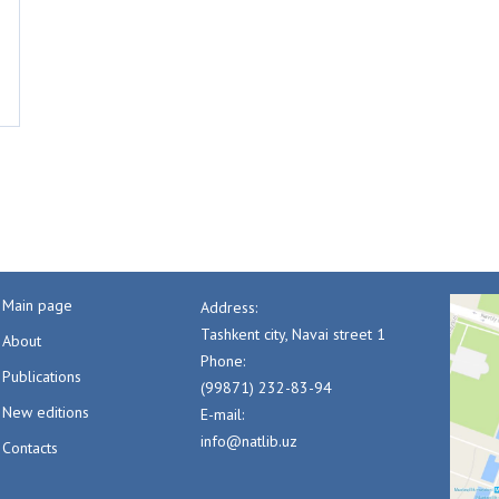
Main page
Address:
Tashkent city, Navai street 1
About
Phone:
Publications
(99871) 232-83-94
New editions
E-mail:
info@natlib.uz
Contacts