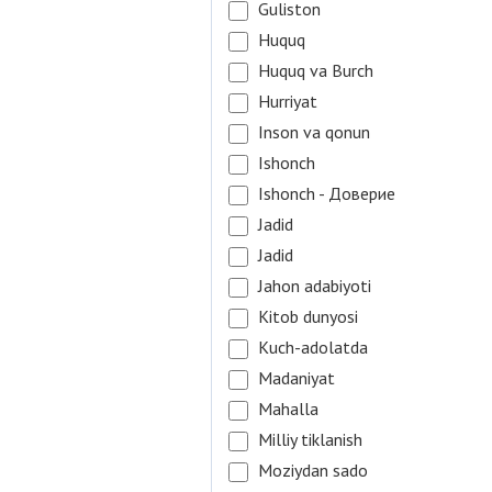
Guliston
Huquq
Huquq va Burch
Hurriyat
Inson va qonun
Ishonch
Ishonch - Доверие
Jadid
Jadid
Jahon adabiyoti
Kitob dunyosi
Kuch-adolatda
Madaniyat
Mahalla
Milliy tiklanish
Moziydan sado