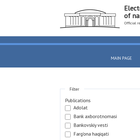
Elect
of na
Official 
MAIN PAGE
Filter
Publications
Adolat
Bank axborotnomasi
Bankovskiy vesti
Farg'ona haqiqati