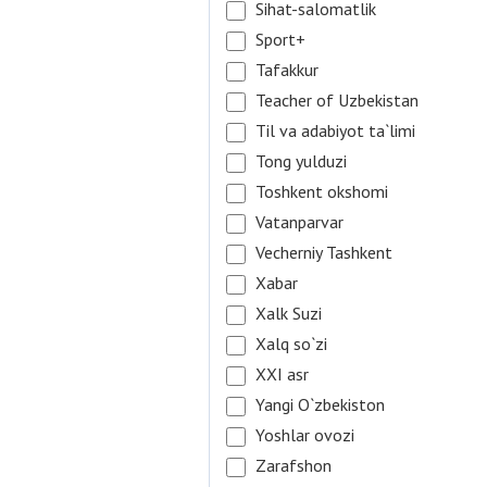
Sihat-salomatlik
Sport+
Tafakkur
Teacher of Uzbekistan
Til va adabiyot ta`limi
Tong yulduzi
Toshkent okshomi
Vatanparvar
Vecherniy Tashkent
Xabar
Xalk Suzi
Xalq so`zi
XXI asr
Yangi O`zbekiston
Yoshlar ovozi
Zarafshon