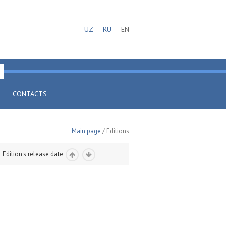
UZ
RU
EN
CONTACTS
Main page
/ Editions
Edition's release date