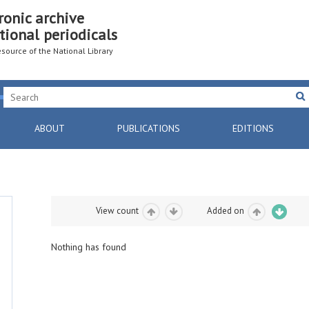
ronic archive
tional periodicals
resource of the National Library
ABOUT
PUBLICATIONS
EDITIONS
View count
Added on
Nothing has found