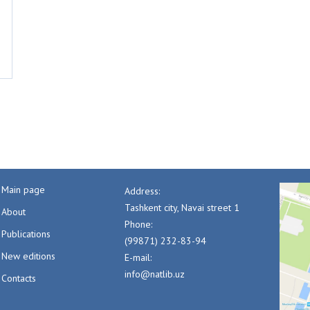
Main page
Address:
Tashkent city, Navai street 1
About
Phone:
Publications
(99871) 232-83-94
New editions
E-mail:
info@natlib.uz
Contacts