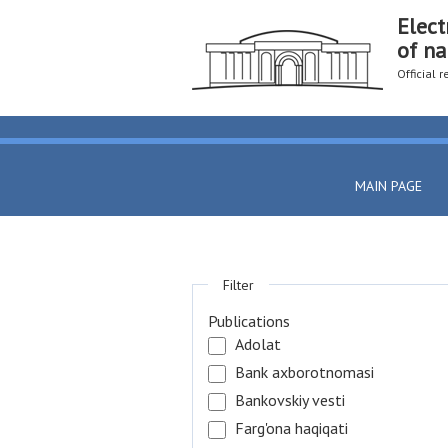
Elect
of na
Official 
MAIN PAGE
Filter
Publications
Adolat
Bank axborotnomasi
Bankovskiy vesti
Farg'ona haqiqati