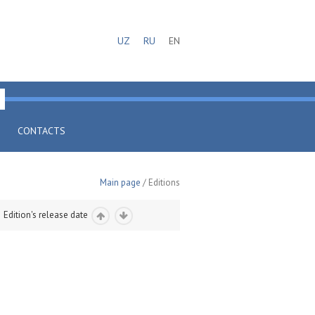
UZ
RU
EN
CONTACTS
Main page
/ Editions
Edition's release date