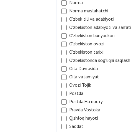
Norma
Norma maslahatchi
O'zbek tili va adabiyoti
O'zbekiston adabiyoti va san'ati
O'zbekiston bunyodkori
O'zbekiston ovozi
O'zbekiston tarixi
O'zbekistonda sog'liqni saqlash
Oila Davrasida
Oila va jamiyat
Ovozi Tojik
Postda
Postda.На посту
Pravda Vostoka
Qishloq hayoti
Saodat