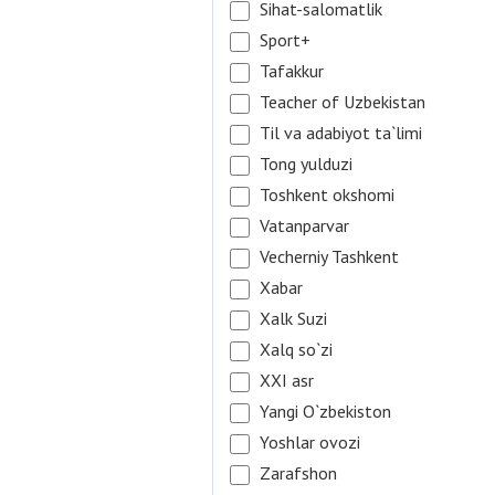
Sihat-salomatlik
Sport+
Tafakkur
Teacher of Uzbekistan
Til va adabiyot ta`limi
Tong yulduzi
Toshkent okshomi
Vatanparvar
Vecherniy Tashkent
Xabar
Xalk Suzi
Xalq so`zi
XXI asr
Yangi O`zbekiston
Yoshlar ovozi
Zarafshon