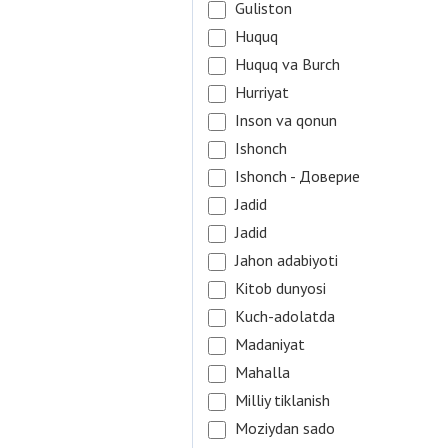
Guliston
Huquq
Huquq va Burch
Hurriyat
Inson va qonun
Ishonch
Ishonch - Доверие
Jadid
Jadid
Jahon adabiyoti
Kitob dunyosi
Kuch-adolatda
Madaniyat
Mahalla
Milliy tiklanish
Moziydan sado