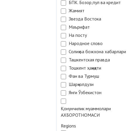
БПК. Бозор,пул ва кредит
Жамият
Звезда Востока
Маърифат
На посту
Народное слово
Солиқ ва божхона хабарлари
Ташкентская правда
Тошкент ҳақиқати
Фан ва Турмуш
Шарқ юлдузи
Янги Ўзбекистон
Қонунчилик муаммолари
АХБОРОТНОМАСИ
Regions