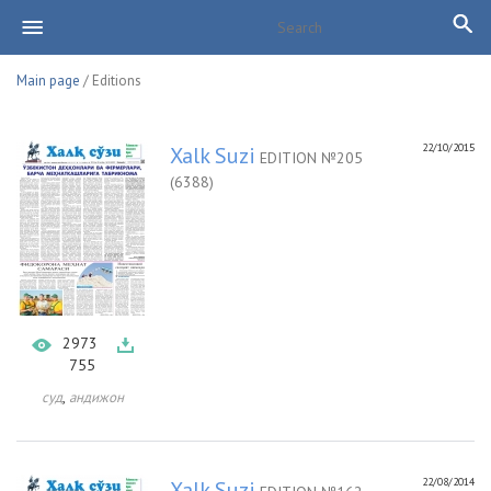
Main page
/ Editions
22/10/2015
Xalk Suzi
EDITION №205
(6388)
2973
755
,
суд
андижон
22/08/2014
Xalk Suzi