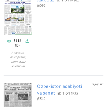
EDITION №162
(6092)
3118
834
,
Андижон
,
ошкоралик
олимпиада
чемпиони
29/08/1997
O'zbekiston adabiyoti
va san'ati
EDITION №35
(3510)