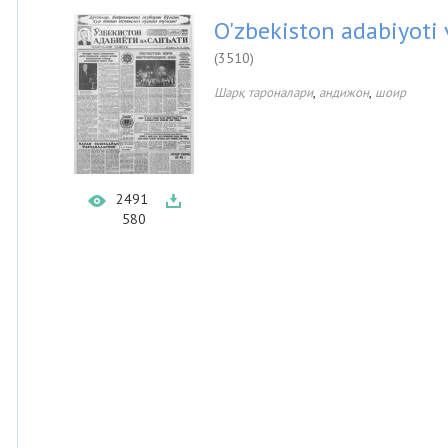
O'zbekiston adabiyoti 
(3510)
,
,
Шарқ тароналари
андижон
шоир
2491
580