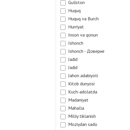
Guliston
Huquq
Huquq va Burch
Hurriyat
Inson va qonun
Ishonch
Ishonch - Доверие
Jadid
Jadid
Jahon adabiyoti
Kitob dunyosi
Kuch-adolatda
Madaniyat
Mahalla
Milliy tiklanish
Moziydan sado