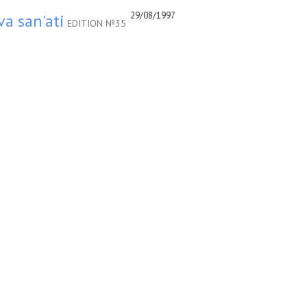
29/08/1997
va san'ati
EDITION №35