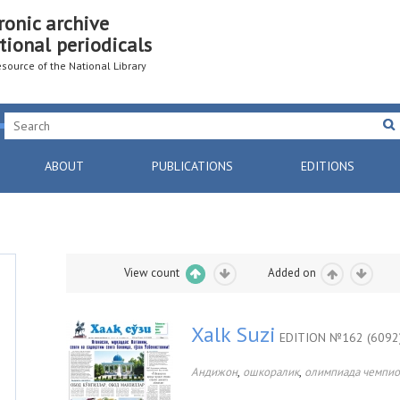
ronic archive
tional periodicals
resource of the National Library
ABOUT
PUBLICATIONS
EDITIONS
View count
Added on
Xalk Suzi
EDITION №162 (6092
,
,
Андижон
ошкоралик
олимпиада чемпи