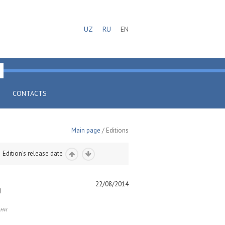
UZ
RU
EN
CONTACTS
Main page
/ Editions
Edition's release date
22/08/2014
)
они