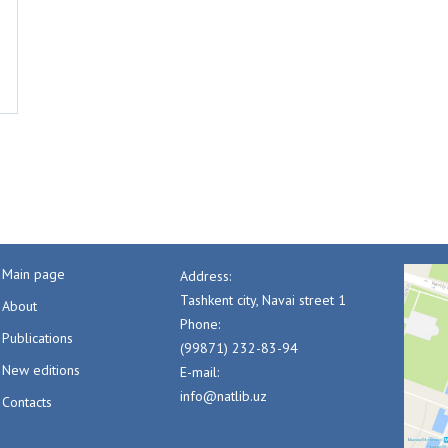
Main page
Address:
Tashkent city, Navai street 1
About
Phone:
Publications
(99871) 232-83-94
New editions
E-mail:
info@natlib.uz
Contacts