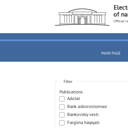
Elect
of na
Official 
MAIN PAGE
Filter
Publications
Adolat
Bank axborotnomasi
Bankovskiy vesti
Farg'ona haqiqati