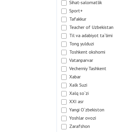
Sihat-salomatlik
Sport+
Tafakkur
Teacher of Uzbekistan
Til va adabiyot ta`limi
Tong yulduzi
Toshkent okshomi
Vatanparvar
Vecherniy Tashkent
Xabar
Xalk Suzi
Xalq so`zi
XXI asr
Yangi O`zbekiston
Yoshlar ovozi
Zarafshon