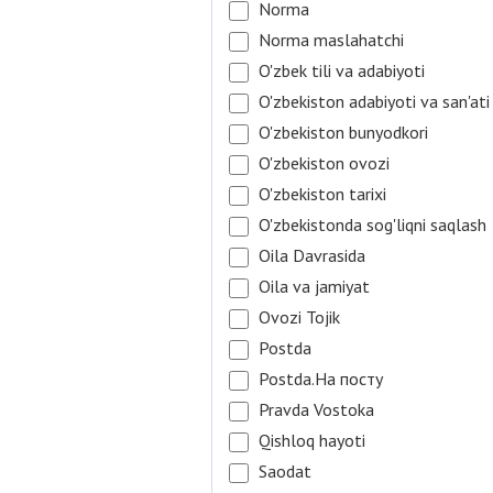
Norma
Norma maslahatchi
O'zbek tili va adabiyoti
O'zbekiston adabiyoti va san'ati
O'zbekiston bunyodkori
O'zbekiston ovozi
O'zbekiston tarixi
O'zbekistonda sog'liqni saqlash
Oila Davrasida
Oila va jamiyat
Ovozi Tojik
Postda
Postda.На посту
Pravda Vostoka
Qishloq hayoti
Saodat