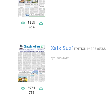
3118
834
Xalk Suzi
EDITION №205 (6388
,
суд
андижон
2974
755