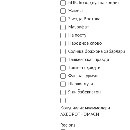
БПК. Бозор,пул ва кредит
Жамият
Звезда Востока
Маърифат
На посту
Народное слово
Солиқ ва божхона хабарлари
Ташкентская правда
Тошкент ҳақиқати
Фан ва Турмуш
Шарқ юлдузи
Янги Ўзбекистон
Қонунчилик муаммолари
АХБОРОТНОМАСИ
Regions