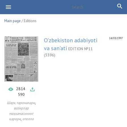
Main page
/ Editions
14/03/1997
O'zbekiston adabiyoti
va san'ati
EDITION №11
(3396)
2814
590
,
Шарқ тароналари
вазирлар
маҳкамасининг
,
қарори
отелло