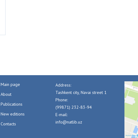
Main page
Address:
Tashkent city, Navai street 1
About
Phone:
Publications
(99871) 232-83-94
New editions
E-mail:
info@natlib.uz
Contacts