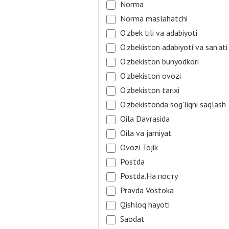
Norma
Norma maslahatchi
O'zbek tili va adabiyoti
O'zbekiston adabiyoti va san'ati
O'zbekiston bunyodkori
O'zbekiston ovozi
O'zbekiston tarixi
O'zbekistonda sog'liqni saqlash
Oila Davrasida
Oila va jamiyat
Ovozi Tojik
Postda
Postda.На посту
Pravda Vostoka
Qishloq hayoti
Saodat