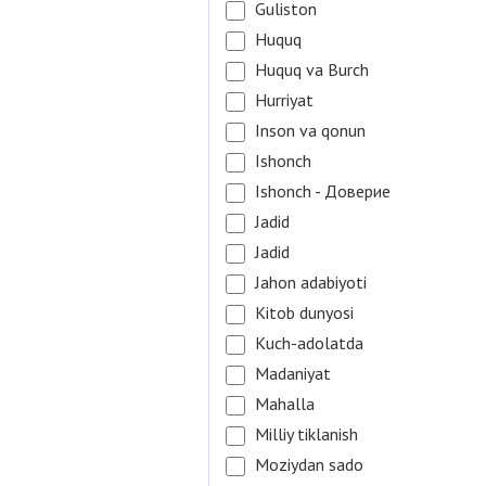
Guliston
Huquq
Huquq va Burch
Hurriyat
Inson va qonun
Ishonch
Ishonch - Доверие
Jadid
Jadid
Jahon adabiyoti
Kitob dunyosi
Kuch-adolatda
Madaniyat
Mahalla
Milliy tiklanish
Moziydan sado