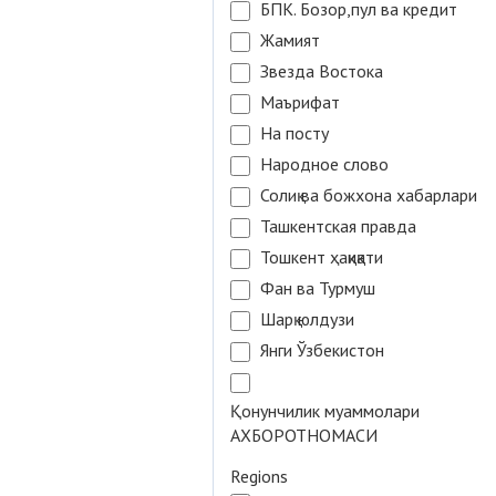
БПК. Бозор,пул ва кредит
Жамият
Звезда Востока
Маърифат
На посту
Народное слово
Солиқ ва божхона хабарлари
Ташкентская правда
Тошкент ҳақиқати
Фан ва Турмуш
Шарқ юлдузи
Янги Ўзбекистон
Қонунчилик муаммолари
АХБОРОТНОМАСИ
Regions