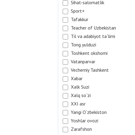
Sihat-salomatlik
Sport+
Tafakkur
Teacher of Uzbekistan
Til va adabiyot ta`limi
Tong yulduzi
Toshkent okshomi
Vatanparvar
Vecherniy Tashkent
Xabar
Xalk Suzi
Xalq so`zi
XXI asr
Yangi O`zbekiston
Yoshlar ovozi
Zarafshon