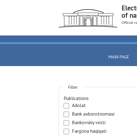
Elect
of na
Official 
MAIN PAGE
Filter
Publications
Adolat
Bank axborotnomasi
Bankovskiy vesti
Farg'ona haqiqati