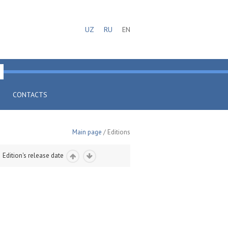
UZ
RU
EN
CONTACTS
Main page
/ Editions
Edition's release date