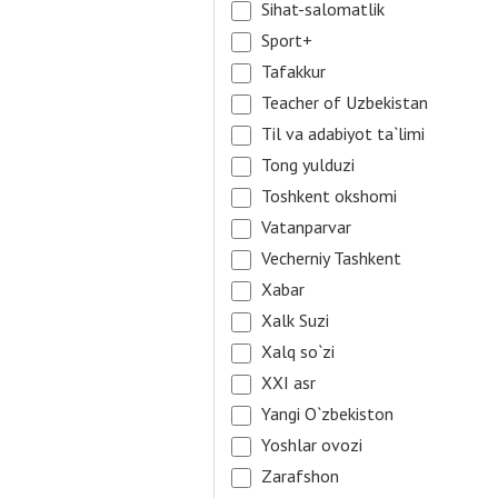
Sihat-salomatlik
Sport+
Tafakkur
Teacher of Uzbekistan
Til va adabiyot ta`limi
Tong yulduzi
Toshkent okshomi
Vatanparvar
Vecherniy Tashkent
Xabar
Xalk Suzi
Xalq so`zi
XXI asr
Yangi O`zbekiston
Yoshlar ovozi
Zarafshon