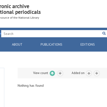
ronic archive
tional periodicals
resource of the National Library
ABOUT
PUBLICATIONS
EDITIONS
View count
Added on
Nothing has found