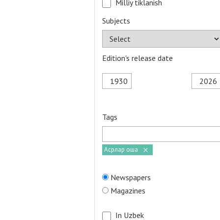
Milliy tiklanish
Subjects
Edition's release date
Tags
Асрлар оша
Newspapers
Magazines
In Uzbek