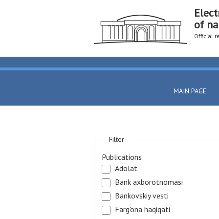
Elect
of na
Official 
MAIN PAGE
Filter
Publications
Adolat
Bank axborotnomasi
Bankovskiy vesti
Farg'ona haqiqati