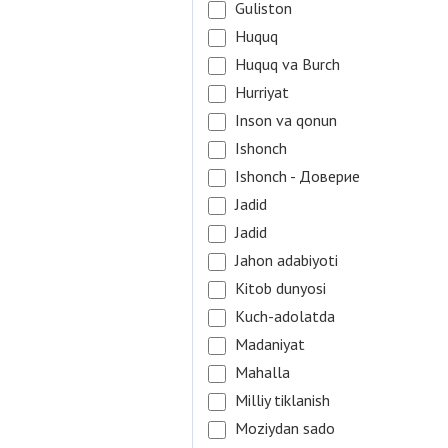
Guliston
Huquq
Huquq va Burch
Hurriyat
Inson va qonun
Ishonch
Ishonch - Доверие
Jadid
Jadid
Jahon adabiyoti
Kitob dunyosi
Kuch-adolatda
Madaniyat
Mahalla
Milliy tiklanish
Moziydan sado