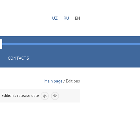
UZ
RU
EN
CONTACTS
Main page
/ Editions
Edition's release date