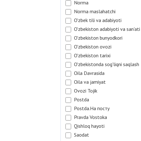
Norma
Norma maslahatchi
O'zbek tili va adabiyoti
O'zbekiston adabiyoti va san'ati
O'zbekiston bunyodkori
O'zbekiston ovozi
O'zbekiston tarixi
O'zbekistonda sog'liqni saqlash
Oila Davrasida
Oila va jamiyat
Ovozi Tojik
Postda
Postda.На посту
Pravda Vostoka
Qishloq hayoti
Saodat