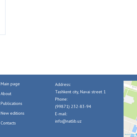
Main page
Address:
Tashkent city, Navai street 1
About
Phone:
Publications
(99871) 232-83-94
New editions
E-mail:
info@natlib.uz
Contacts