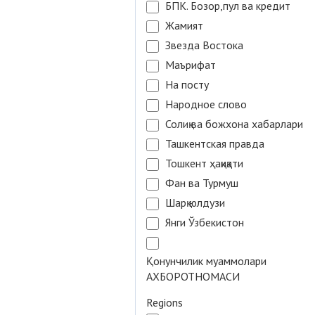
БПК. Бозор,пул ва кредит
Жамият
Звезда Востока
Маърифат
На посту
Народное слово
Солиқ ва божхона хабарлари
Ташкентская правда
Тошкент ҳақиқати
Фан ва Турмуш
Шарқ юлдузи
Янги Ўзбекистон
Қонунчилик муаммолари
АХБОРОТНОМАСИ
Regions