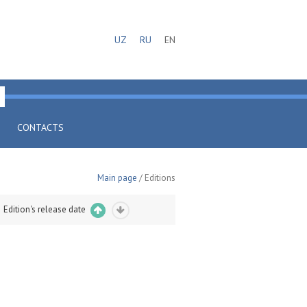
UZ
RU
EN
CONTACTS
Main page
/ Editions
Edition's release date