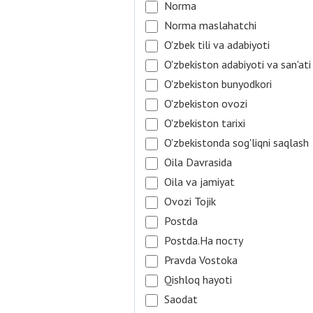
Norma
Norma maslahatchi
O'zbek tili va adabiyoti
O'zbekiston adabiyoti va san'ati
O'zbekiston bunyodkori
O'zbekiston ovozi
O'zbekiston tarixi
O'zbekistonda sog'liqni saqlash
Oila Davrasida
Oila va jamiyat
Ovozi Tojik
Postda
Postda.На посту
Pravda Vostoka
Qishloq hayoti
Saodat