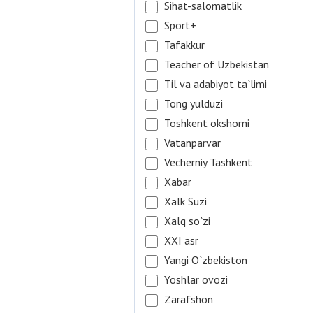
Sihat-salomatlik
Sport+
Tafakkur
Teacher of Uzbekistan
Til va adabiyot ta`limi
Tong yulduzi
Toshkent okshomi
Vatanparvar
Vecherniy Tashkent
Xabar
Xalk Suzi
Xalq so`zi
XXI asr
Yangi O`zbekiston
Yoshlar ovozi
Zarafshon