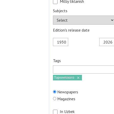
Milliy tiklanish
Subjects
Edition's release date
Tags
Паркентского
Newspapers
Magazines
In Uzbek