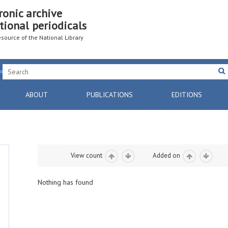
ronic archive
tional periodicals
resource of the National Library
ABOUT
PUBLICATIONS
EDITIONS
View count
Added on
Nothing has found