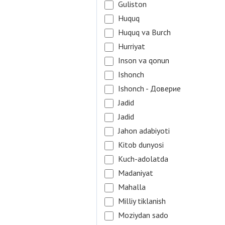
Guliston
Huquq
Huquq va Burch
Hurriyat
Inson va qonun
Ishonch
Ishonch - Доверие
Jadid
Jadid
Jahon adabiyoti
Kitob dunyosi
Kuch-adolatda
Madaniyat
Mahalla
Milliy tiklanish
Moziydan sado