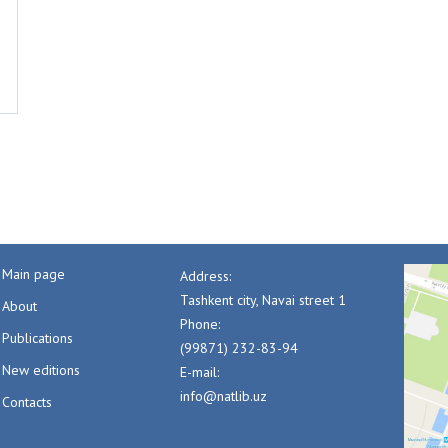
Main page
Address:
Tashkent city, Navai street 1
About
Phone:
Publications
(99871) 232-83-94
New editions
E-mail:
info@natlib.uz
Contacts