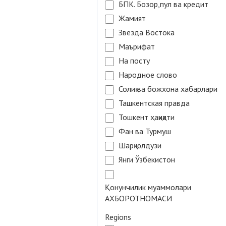
БПК. Бозор,пул ва кредит
Жамият
Звезда Востока
Маърифат
На посту
Народное слово
Солиқ ва божхона хабарлари
Ташкентская правда
Тошкент ҳақиқати
Фан ва Турмуш
Шарқ юлдузи
Янги Ўзбекистон
Қонунчилик муаммолари
АХБОРОТНОМАСИ
Regions