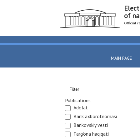
Elect
of na
Official 
MAIN PAGE
Filter
Publications
Adolat
Bank axborotnomasi
Bankovskiy vesti
Farg'ona haqiqati