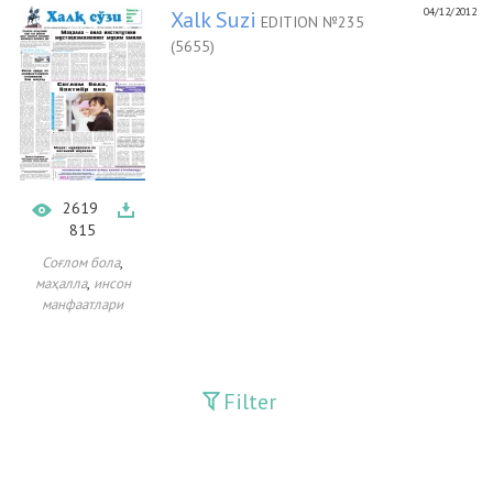
04/12/2012
Xalk Suzi
EDITION №235
(5655)
2619
815
,
Соғлом бола
,
маҳалла
инсон
манфаатлари
Filter
Publications
Adolat