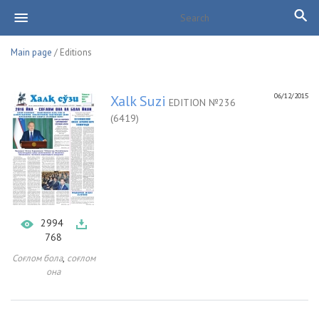
Main page
/ Editions
06/12/2015
Xalk Suzi
EDITION №236
(6419)
2994
768
,
Соғлом бола
соғлом
она