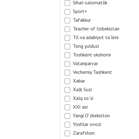
Sihat-salomatlik
Sport+
Tafakkur
Teacher of Uzbekistan
Til va adabiyot ta`limi
Tong yulduzi
Toshkent okshomi
Vatanparvar
Vecherniy Tashkent
Xabar
Xalk Suzi
Xalq so`zi
XXI asr
Yangi O`zbekiston
Yoshlar ovozi
Zarafshon