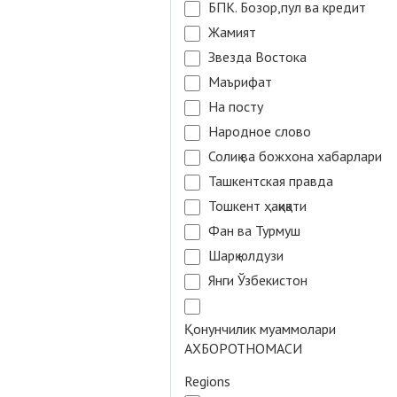
БПК. Бозор,пул ва кредит
Жамият
Звезда Востока
Маърифат
На посту
Народное слово
Солиқ ва божхона хабарлари
Ташкентская правда
Тошкент ҳақиқати
Фан ва Турмуш
Шарқ юлдузи
Янги Ўзбекистон
Қонунчилик муаммолари
АХБОРОТНОМАСИ
Regions