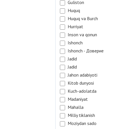
Guliston
Huquq
Huquq va Burch
Hurriyat
Inson va qonun
Ishonch
Ishonch - Доверие
Jadid
Jadid
Jahon adabiyoti
Kitob dunyosi
Kuch-adolatda
Madaniyat
Mahalla
Milliy tiklanish
Moziydan sado