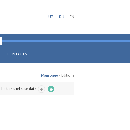
UZ
RU
EN
CONTACTS
Main page
/ Editions
Edition's release date