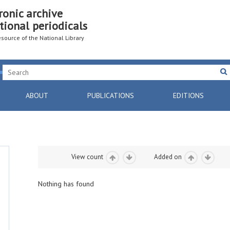
ronic archive
tional periodicals
resource of the National Library
ABOUT
PUBLICATIONS
EDITIONS
View count
Added on
Nothing has found