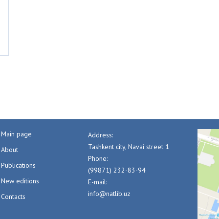
Main page
Address:
Tashkent city, Navai street 1
About
Phone:
Publications
(99871) 232-83-94
New editions
E-mail:
info@natlib.uz
Contacts