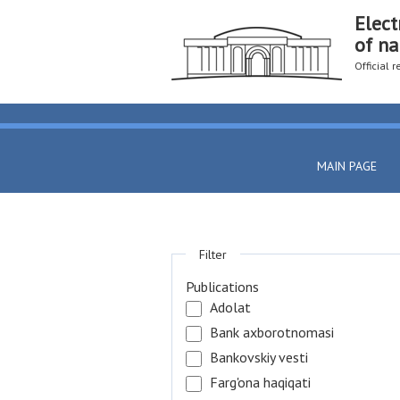
Elect
of na
Official 
MAIN PAGE
Filter
Publications
Adolat
Bank axborotnomasi
Bankovskiy vesti
Farg'ona haqiqati