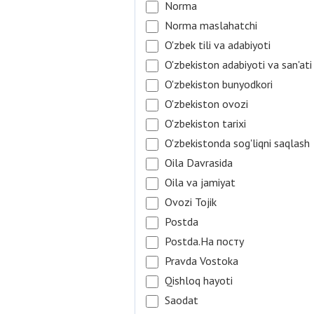
Norma
Norma maslahatchi
O'zbek tili va adabiyoti
O'zbekiston adabiyoti va san'ati
O'zbekiston bunyodkori
O'zbekiston ovozi
O'zbekiston tarixi
O'zbekistonda sog'liqni saqlash
Oila Davrasida
Oila va jamiyat
Ovozi Tojik
Postda
Postda.На посту
Pravda Vostoka
Qishloq hayoti
Saodat