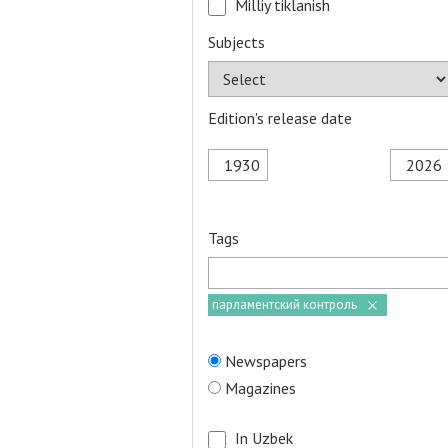
Milliy tiklanish
Subjects
Edition's release date
Tags
парламентский контроль
Newspapers
Magazines
In Uzbek