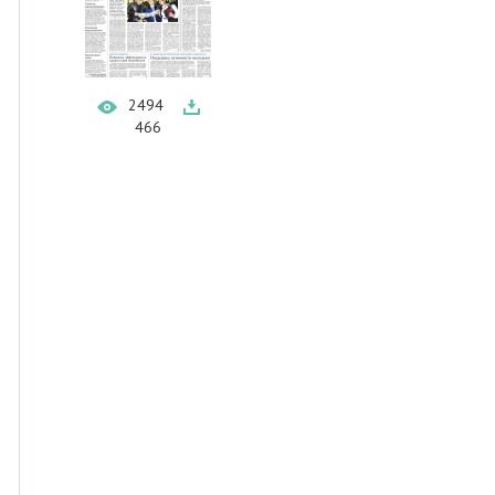
2494
466