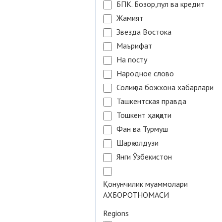
БПК. Бозор,пул ва кредит
Жамият
Звезда Востока
Маърифат
На посту
Народное слово
Солиқ ва божхона хабарлари
Ташкентская правда
Тошкент ҳақиқати
Фан ва Турмуш
Шарқ юлдузи
Янги Ўзбекистон
Қонунчилик муаммолари
АХБОРОТНОМАСИ
Regions