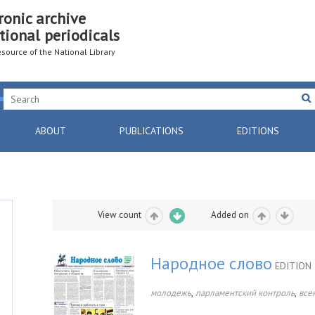
ronic archive
tional periodicals
resource of the National Library
ABOUT
PUBLICATIONS
EDITIONS
View count
Added on
Народное слово
EDITION 
,
,
молодежь
парламентский контроль
все