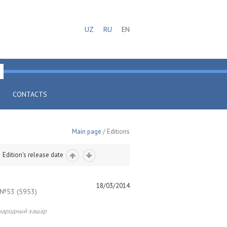
UZ
RU
EN
CONTACTS
Main page
/ Editions
Edition's release date
18/03/2014
№53 (5953)
народный хашар