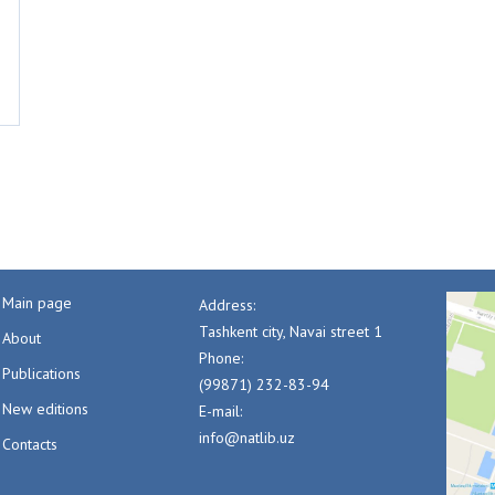
Main page
Address:
Tashkent city, Navai street 1
About
Phone:
Publications
(99871) 232-83-94
New editions
E-mail:
info@natlib.uz
Contacts