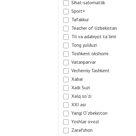
Sihat-salomatlik
Sport+
Tafakkur
Teacher of Uzbekistan
Til va adabiyot ta`limi
Tong yulduzi
Toshkent okshomi
Vatanparvar
Vecherniy Tashkent
Xabar
Xalk Suzi
Xalq so`zi
XXI asr
Yangi O`zbekiston
Yoshlar ovozi
Zarafshon