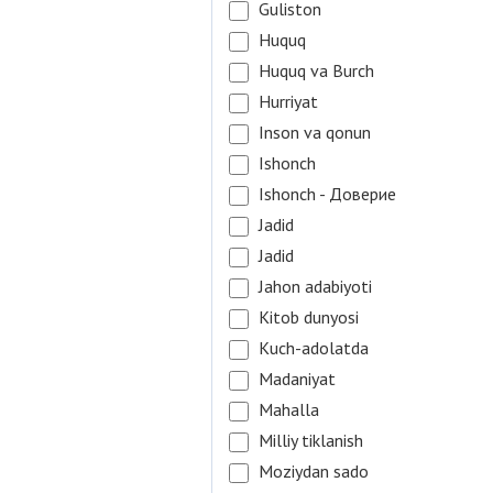
Guliston
Huquq
Huquq va Burch
Hurriyat
Inson va qonun
Ishonch
Ishonch - Доверие
Jadid
Jadid
Jahon adabiyoti
Kitob dunyosi
Kuch-adolatda
Madaniyat
Mahalla
Milliy tiklanish
Moziydan sado