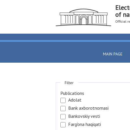
Elect
of na
Official 
MAIN PAGE
Filter
Publications
Adolat
Bank axborotnomasi
Bankovskiy vesti
Farg'ona haqiqati