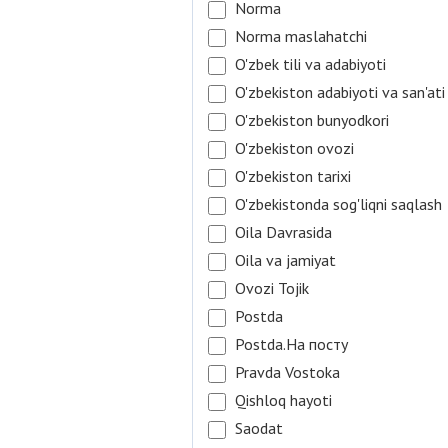
Norma
Norma maslahatchi
O'zbek tili va adabiyoti
O'zbekiston adabiyoti va san'ati
O'zbekiston bunyodkori
O'zbekiston ovozi
O'zbekiston tarixi
O'zbekistonda sog'liqni saqlash
Oila Davrasida
Oila va jamiyat
Ovozi Tojik
Postda
Postda.На посту
Pravda Vostoka
Qishloq hayoti
Saodat