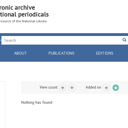
ronic archive
tional periodicals
resource of the National Library
ABOUT
PUBLICATIONS
EDITIONS
View count
Added on
Nothing has found