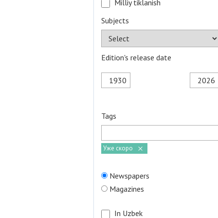
Milliy tiklanish
Subjects
Edition's release date
Tags
Уже скоро
Newspapers
Magazines
In Uzbek