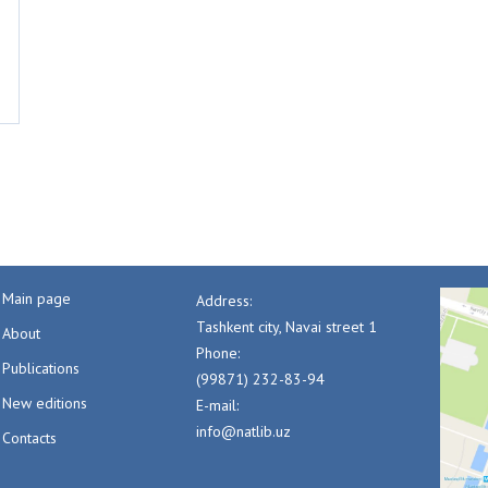
Main page
Address:
Tashkent city, Navai street 1
About
Phone:
Publications
(99871) 232-83-94
New editions
E-mail:
info@natlib.uz
Contacts