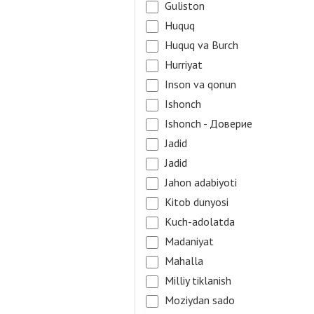
Guliston
Huquq
Huquq va Burch
Hurriyat
Inson va qonun
Ishonch
Ishonch - Доверие
Jadid
Jadid
Jahon adabiyoti
Kitob dunyosi
Kuch-adolatda
Madaniyat
Mahalla
Milliy tiklanish
Moziydan sado