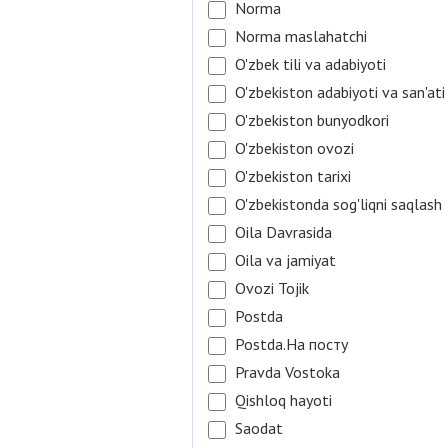
Norma
Norma maslahatchi
O'zbek tili va adabiyoti
O'zbekiston adabiyoti va san'ati
O'zbekiston bunyodkori
O'zbekiston ovozi
O'zbekiston tarixi
O'zbekistonda sog'liqni saqlash
Oila Davrasida
Oila va jamiyat
Ovozi Tojik
Postda
Postda.На посту
Pravda Vostoka
Qishloq hayoti
Saodat