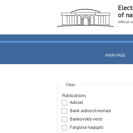
Elect
of na
Official 
MAIN PAGE
Filter
Publications
Adolat
Bank axborotnomasi
Bankovskiy vesti
Farg'ona haqiqati