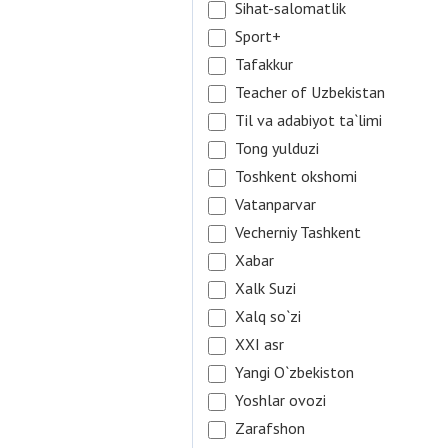
Sihat-salomatlik
Sport+
Tafakkur
Teacher of Uzbekistan
Til va adabiyot ta`limi
Tong yulduzi
Toshkent okshomi
Vatanparvar
Vecherniy Tashkent
Xabar
Xalk Suzi
Xalq so`zi
XXI asr
Yangi O`zbekiston
Yoshlar ovozi
Zarafshon