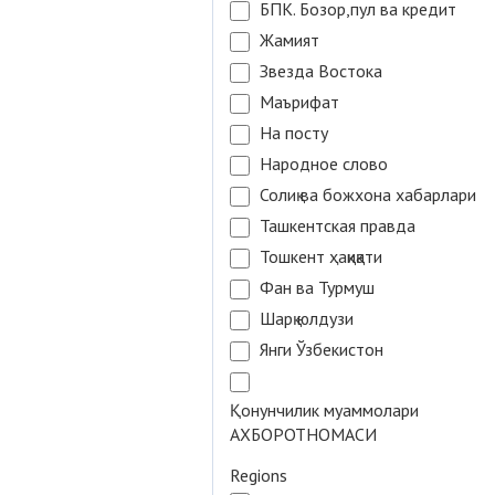
БПК. Бозор,пул ва кредит
Жамият
Звезда Востока
Маърифат
На посту
Народное слово
Солиқ ва божхона хабарлари
Ташкентская правда
Тошкент ҳақиқати
Фан ва Турмуш
Шарқ юлдузи
Янги Ўзбекистон
Қонунчилик муаммолари
АХБОРОТНОМАСИ
Regions