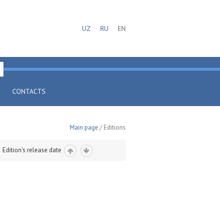
UZ
RU
EN
CONTACTS
Main page
/ Editions
Edition's release date