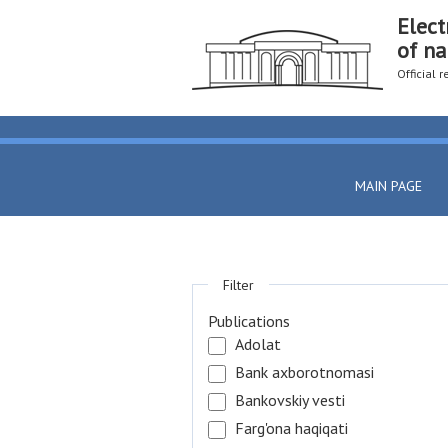
Elect
of na
Official 
MAIN PAGE
Filter
Publications
Adolat
Bank axborotnomasi
Bankovskiy vesti
Farg'ona haqiqati