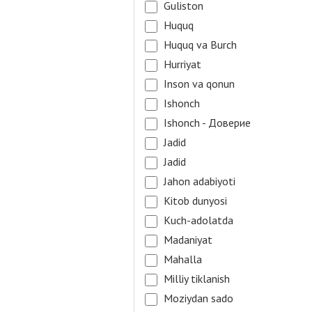
Guliston
Huquq
Huquq va Burch
Hurriyat
Inson va qonun
Ishonch
Ishonch - Доверие
Jadid
Jadid
Jahon adabiyoti
Kitob dunyosi
Kuch-adolatda
Madaniyat
Mahalla
Milliy tiklanish
Moziydan sado