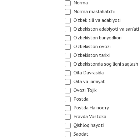
Norma
Norma maslahatchi
O'zbek tili va adabiyoti
O'zbekiston adabiyoti va san'ati
O'zbekiston bunyodkori
O'zbekiston ovozi
O'zbekiston tarixi
O'zbekistonda sog'liqni saqlash
Oila Davrasida
Oila va jamiyat
Ovozi Tojik
Postda
Postda.На посту
Pravda Vostoka
Qishloq hayoti
Saodat