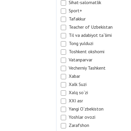
Sihat-salomatlik
Sport+
Tafakkur
Teacher of Uzbekistan
Til va adabiyot ta`limi
Tong yulduzi
Toshkent okshomi
Vatanparvar
Vecherniy Tashkent
Xabar
Xalk Suzi
Xalq so`zi
XXI asr
Yangi O`zbekiston
Yoshlar ovozi
Zarafshon