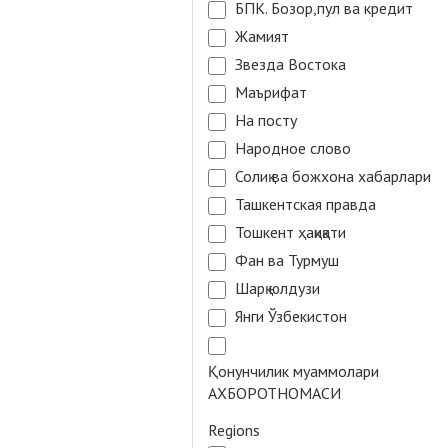
БПК. Бозор,пул ва кредит
Жамият
Звезда Востока
Маърифат
На посту
Народное слово
Солиқ ва божхона хабарлари
Ташкентская правда
Тошкент ҳақиқати
Фан ва Турмуш
Шарқ юлдузи
Янги Ўзбекистон
Қонунчилик муаммолари
АХБОРОТНОМАСИ
Regions