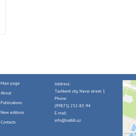
Main page
Address:
Tashkent city, Navai street 1
About
Phone:
Publications
(99871) 232-83-94
New editions
E-mail:
info@natlib.uz
Contacts