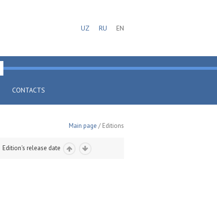
UZ
RU
EN
CONTACTS
Main page
/ Editions
Edition's release date