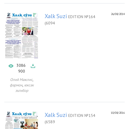
26/08/2014
Xalk Suzi
EDITION №164
(6094
3086
900
,
Олий Мажлис
,
фармон
юксак
эътибор
10/08/2016
Xalk Suzi
EDITION №154
(6589