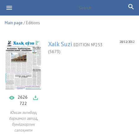
Main page
/ Editions
28/12/2012
Xalk Suzi
EDITION №253
(5673)
2626
722
,
Юксак эътибор
,
баркамол авлод
бунёдкорлик
салоҳияти