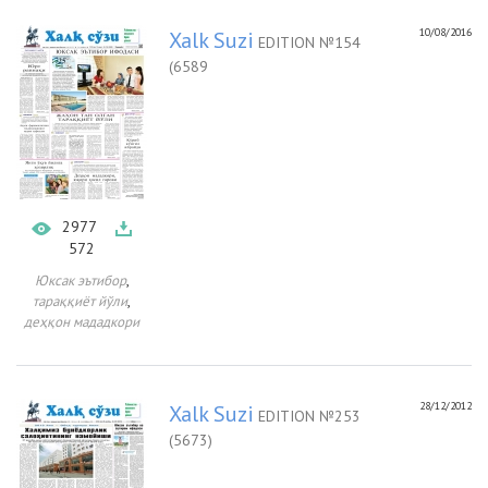
10/08/2016
Xalk Suzi
EDITION №154
(6589
2977
572
,
Юксак эътибор
,
тараққиёт йўли
деҳқон мададкори
28/12/2012
Xalk Suzi
EDITION №253
(5673)