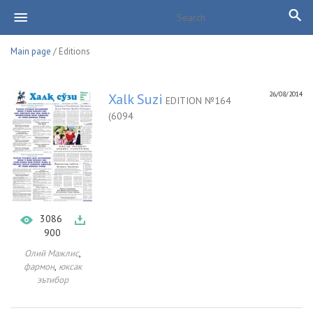
Main page
/ Editions
26/08/2014
Xalk Suzi
EDITION №164
(6094
3086
900
,
Олий Мажлис
,
фармон
юксак
эътибор