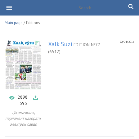
Main page
/ Editions
20/04/2016
Xalk Suzi
EDITION №77
(6512)
2898
595
,
тўқимачилик
,
парламент назорати
электрон савдо