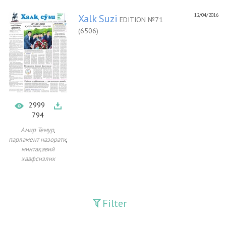
12/04/2016
Xalk Suzi
EDITION №71
(6506)
2999
794
,
Амир Темур
,
парламент назорати
минтақавий
хавфсизлик
Filter