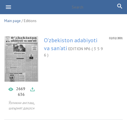
Main page
/ Editions
02/02/2001
O'zbekiston adabiyoti
va san'ati
EDITION №6 ( 3 5 9
6 )
2669
636
,
Ўзликни англаш
шеърият даҳоси