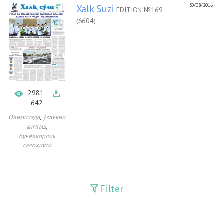
30/08/2016
Xalk Suzi
EDITION №169
(6604)
2981
642
,
Олимпиада
ўзликни
,
англаш
бунёдкорлик
салоҳияти
Filter
Publications