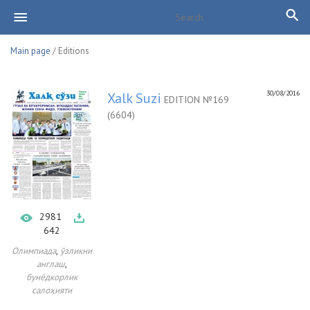
Main page
/ Editions
30/08/2016
Xalk Suzi
EDITION №169
(6604)
2981
642
,
Олимпиада
ўзликни
,
англаш
бунёдкорлик
салоҳияти