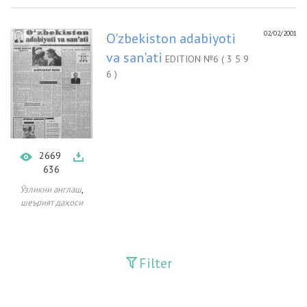
02/02/2001
O'zbekiston adabiyoti
va san'ati
EDITION №6 ( 3 5 9
6 )
2669
636
,
Ўзликни англаш
шеърият даҳоси
Filter
Publications