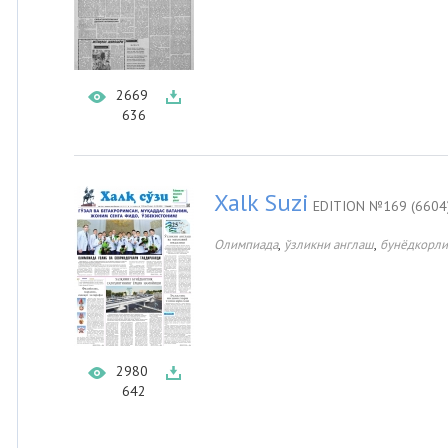
2669
636
Xalk Suzi
EDITION №169 (6604
,
,
Олимпиада
ўзликни англаш
бунёдкорли
2980
642