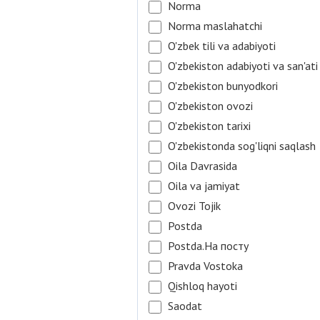
Norma
Norma maslahatchi
O'zbek tili va adabiyoti
O'zbekiston adabiyoti va san'ati
O'zbekiston bunyodkori
O'zbekiston ovozi
O'zbekiston tarixi
O'zbekistonda sog'liqni saqlash
Oila Davrasida
Oila va jamiyat
Ovozi Tojik
Postda
Postda.На посту
Pravda Vostoka
Qishloq hayoti
Saodat