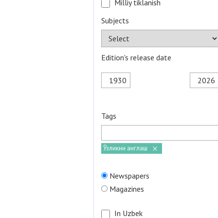
Milliy tiklanish
Subjects
Edition's release date
Tags
Ўзликни англаш
Newspapers
Magazines
In Uzbek