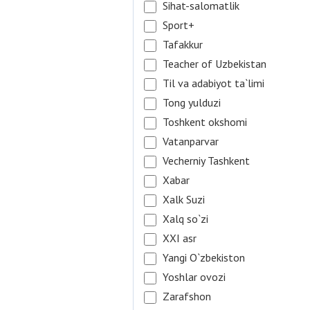
Sihat-salomatlik
Sport+
Tafakkur
Teacher of Uzbekistan
Til va adabiyot ta`limi
Tong yulduzi
Toshkent okshomi
Vatanparvar
Vecherniy Tashkent
Xabar
Xalk Suzi
Xalq so`zi
XXI asr
Yangi O`zbekiston
Yoshlar ovozi
Zarafshon