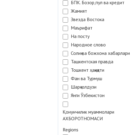
БПК. Бозор,пул ва кредит
Жамият
Звезда Востока
Маърифат
На посту
Народное слово
Солиқ ва божхона хабарлари
Ташкентская правда
Тошкент ҳақиқати
Фан ва Турмуш
Шарқ юлдузи
Янги Ўзбекистон
Қонунчилик муаммолари
АХБОРОТНОМАСИ
Regions