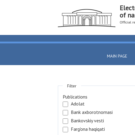
Elect
of na
Official 
MAIN PAGE
Filter
Publications
Adolat
Bank axborotnomasi
Bankovskiy vesti
Farg'ona haqiqati