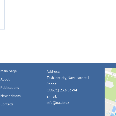
Main page
Address:
Tashkent city, Navai street 1
About
Phone:
Publications
(99871) 232-83-94
New editions
E-mail:
info@natlib.uz
Contacts