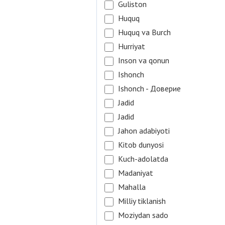
Guliston
Huquq
Huquq va Burch
Hurriyat
Inson va qonun
Ishonch
Ishonch - Доверие
Jadid
Jadid
Jahon adabiyoti
Kitob dunyosi
Kuch-adolatda
Madaniyat
Mahalla
Milliy tiklanish
Moziydan sado