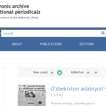
ronic archive
tional periodicals
resource of the National Library
ABOUT
PUBLICATIONS
EDITIONS
View count
Added on
O'zbekiston adabiyoti 
3 5 9 6 )
,
Ўзликни англаш
шеърият даҳоси