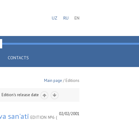
UZ
RU
EN
CONTACTS
Main page
/ Editions
Edition's release date
02/02/2001
va san'ati
EDITION №6 (