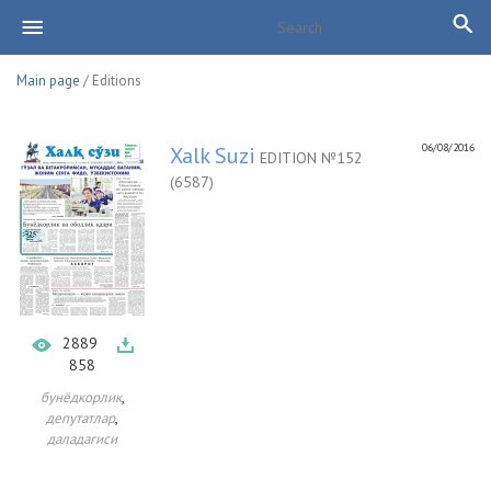
Main page
/ Editions
06/08/2016
Xalk Suzi
EDITION №152
(6587)
2889
858
,
бунёдкорлик
,
депутатлар
даладагиси