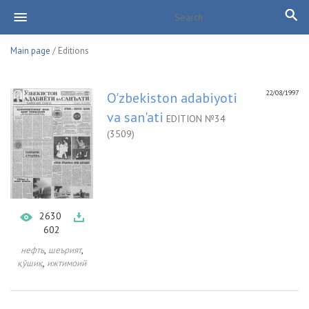
Main page
/ Editions
22/08/1997
O'zbekiston adabiyoti
va san'ati
EDITION №34
(3509)
2630
602
,
,
нефть
шеърият
,
қўшиқ
ижтимоий