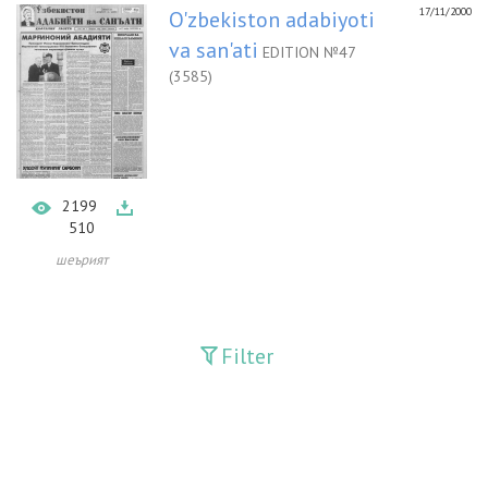
17/11/2000
O'zbekiston adabiyoti
va san'ati
EDITION №47
(3585)
2199
510
шеърият
Filter
Publications
Adolat
Bank axborotnomasi