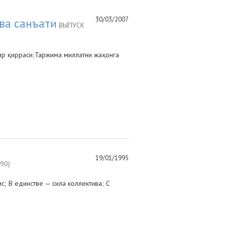
30/03/2007
ва санъати
ВЫПУСК
ир қирраси;Таржима миллатни жаҳонга
19/01/1995
90)
; В единстве — сила коллектива; С