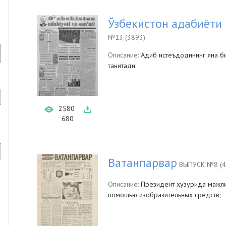
Ўзбекистон адабиёти 
№13 (3893)
Описание:
Адиб истеъдодининг яна б
танитади.
2580
680
Ватанпарвар
ВЫПУСК №8 (4
Описание:
Президент ҳузурида мажлис
помощью изобразительных средств;