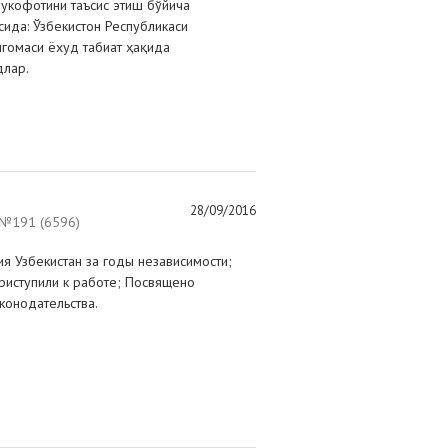
укофотини таъсис этиш бўйича
сида: Ўзбекистон Республикаси
гомаси ёхуд табиат ҳақида
длар.
28/09/2016
№191 (6596)
я Узбекистан за годы независимости;
риступили к работе; Посвящено
конодательства.