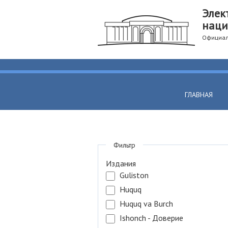
Элек
наци
Официал
ГЛАВНАЯ
Фильтр
Издания
Guliston
Huquq
Huquq va Burch
Ishonch - Доверие