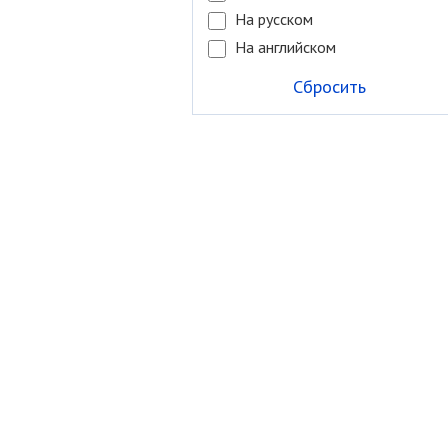
На русском
На английском
Сбросить