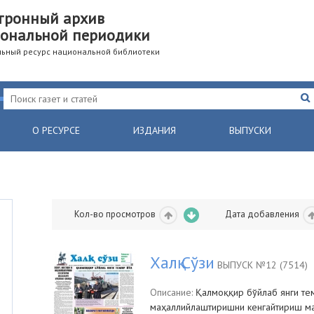
тронный архив
ональной периодики
ьный ресурс национальной библиотеки
О РЕСУРСЕ
ИЗДАНИЯ
ВЫПУСКИ
Кол-во просмотров
Дата добавления
Халқ Сўзи
ВЫПУСК №12 (7514)
Описание:
Қалмоққир бўйлаб янги тем
маҳаллийлаштиришни кенгайтириш ма