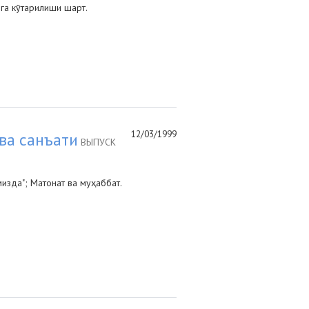
га кўтарилиши шарт.
12/03/1999
ва санъати
ВЫПУСК
изда"; Матонат ва муҳаббат.