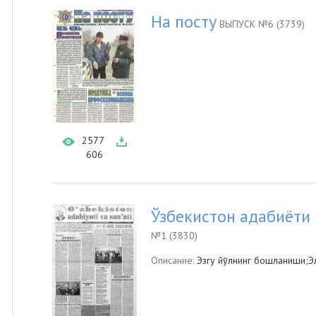
На посту
ВЫПУСК №6 (3739)
2577
606
Ўзбекистон адабиёти 
№1 (3830)
Описание:
Эзгу йўлнинг бошланиши;Элл