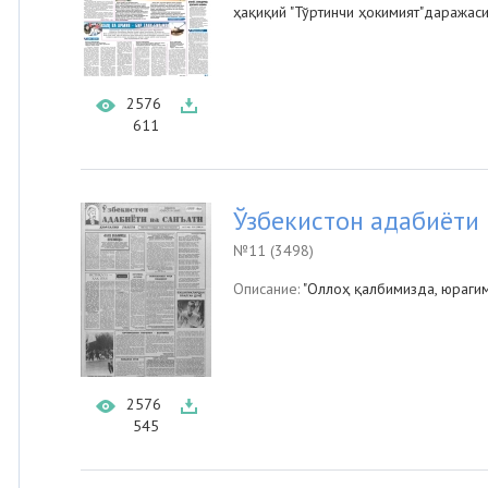
ҳақиқий "Тўртинчи ҳокимият"даражаси
2576
611
Ўзбекистон адабиёти 
№11 (3498)
Описание:
"Оллоҳ қалбимизда, юрагим
2576
545