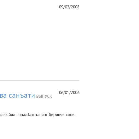
09/02/2008
06/01/2006
ва санъати
ВЫПУСК
ик йил аввал:Газетанинг биринчи сони.