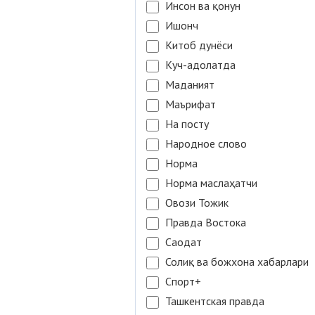
Инсон ва қонун
Ишонч
Китоб дунёси
Куч-адолатда
Маданият
Маърифат
На посту
Народное слово
Норма
Норма маслаҳатчи
Овози Тожик
Правда Востока
Саодат
Солиқ ва божхона хабарлари
Спорт+
Ташкентская правда