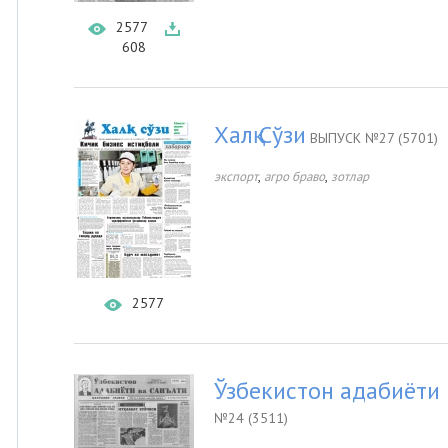
2577
608
Халқ Сўзи
ВЫПУСК №27 (5701)
,
,
экспорт
агро браво
зотлар
2577
Ўзбекистон адабиёти 
№24 (3511)