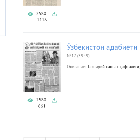
2580
1118
Ўзбекистон адабиёти 
№17 (3949)
Описание:
Тасвирий санъат ҳафталиги
2580
661