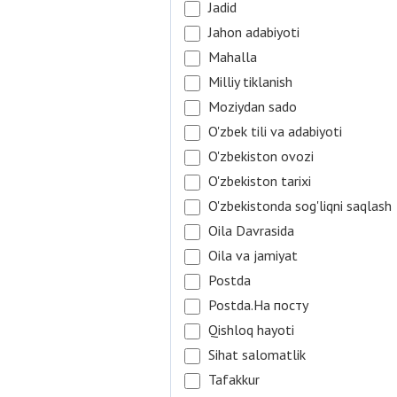
Jadid
Jahon adabiyoti
Mahalla
Milliy tiklanish
Moziydan sado
O'zbek tili va adabiyoti
O'zbekiston ovozi
O'zbekiston tarixi
O'zbekistonda sog'liqni saqlash
Oila Davrasida
Oila va jamiyat
Postda
Postda.На посту
Qishloq hayoti
Sihat salomatlik
Tafakkur