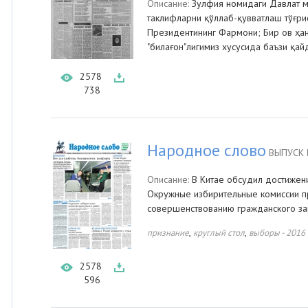
Описание:
Зулфия номидаги Давлат м
таклифларни қўллаб-қувватлаш тўғри
Президентининг Фармони; Бир ов ҳан
"билағон"лигимиз хусусида баъзи қай
2578
738
Народное слово
ВЫПУСК 
Описание:
В Китае обсудил достижени
Окружные избирительные комиссии п
совершенствованию гражданского за
,
,
признание
круглый стол
выборы - 2016
2578
596