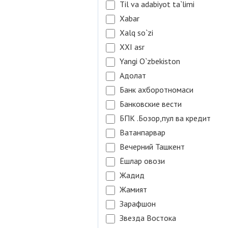
Til va adabiyot ta`limi
Xabar
Xalq so`zi
XXI asr
Yangi O`zbekiston
Адолат
Банк ахборотномаси
Банковские вести
БПК .Бозор,пул ва кредит
Ватанпарвар
Вечерний Ташкент
Ёшлар овози
Жадид
Жамият
Зарафшон
Звезда Востока