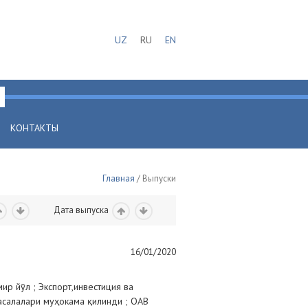
UZ
RU
EN
КОНТАКТЫ
Главная
/ Выпуски
Дата выпуска
16/01/2020
ир йўл ; Экспорт,инвестиция ва
салалари муҳокама қилинди ; ОАВ