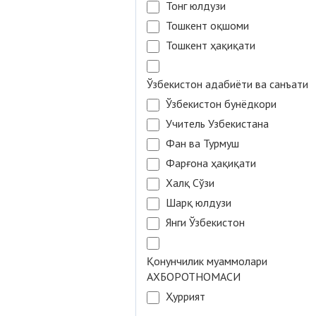
Тонг юлдузи
Тошкент оқшоми
Тошкент ҳақиқати
Ўзбекистон адабиёти ва санъати
Ўзбекистон бунёдкори
Учитель Узбекистана
Фан ва Турмуш
Фарғона ҳақиқати
Халқ Сўзи
Шарқ юлдузи
Янги Ўзбекистон
Қонунчилик муаммолари
АХБОРОТНОМАСИ
Ҳуррият