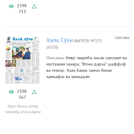
2598
735
13/07/2016
Халқ Сўзи
ВЫПУСК №135
(6570)
Описание:
Илғор тажриба, юксак салоҳият ва
мустаҳкам захира; "Ягона дарча": шаффоф
ва тезкор; Халқ банки: замон билан
ҳамнафас ва ҳамқадам
2598
567
,
Халқ банки
илғор
,
тажриба
ягона дарча