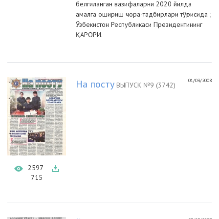
белгиланган вазифаларни 2020 йилда
амалга ошириш чора-тадбирлари тўғрисида ;
Ўзбекистон Республикаси Президентининг
ҚАРОРИ.
01/03/2008
На посту
ВЫПУСК №9 (3742)
2597
715