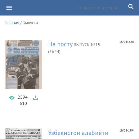
Главная
/ Выпуски
15/04/2006
На посту
ВЫПУСК №15
(3644)
2594
610
19/08/1994
Ўзбекистон адабиёти