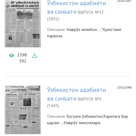
23/03/2007
Ўзбекистон адабиёти
ва санъати
ВЫПУСК №12
(3892)
Описание:
Наврўз келибон...;"Ҳумо"нинг
парвози.
2598
592
27/02/1998
Ўзбекистон адабиёти
ва санъати
ВЫПУСК №9
(3445)
Описание:
Бугунги ўзбекистон:Харитага бир
қаранг...;Наврўз тимсоллари.