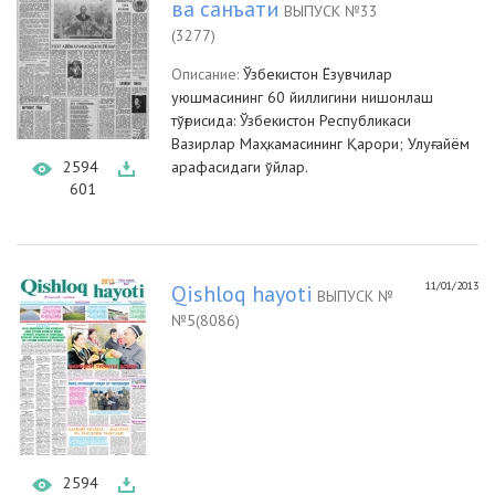
ва санъати
ВЫПУСК №33
(3277)
Описание:
Ўзбекистон Ёзувчилар
уюшмасининг 60 йиллигини нишонлаш
тўғрисида: Ўзбекистон Республикаси
Вазирлар Маҳкамасининг Қарори; Улуғ айём
2594
арафасидаги ўйлар.
601
11/01/2013
Qishloq hayoti
ВЫПУСК №
№5(8086)
2594