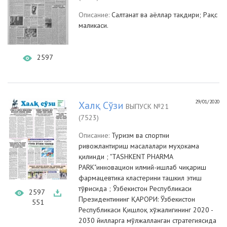
Описание:
Салтанат ва аёллар тақдири; Рақс
маликаси.
2597
29/01/2020
Халқ Сўзи
ВЫПУСК №21
(7523)
Описание:
Туризм ва спортни
ривожлантириш масалалари муҳокама
қилинди ; "TASHKENT PHARMA
PARK"инновацион илмий-ишлаб чиқариш
фармацевтика кластерини ташкил этиш
тўғрисида ; Ўзбекистон Республикаси
2597
Президентининг ҚАРОРИ: Ўзбекистон
551
Республикаси Қишлоқ хўжалигининг 2020 -
2030 йилларга мўлжалланган стратегиясида