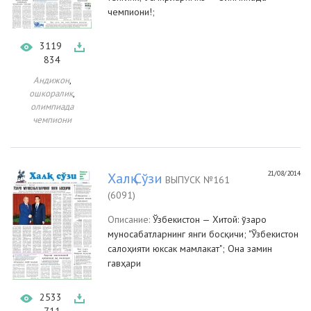
чемпиони!;
3119
834
,
Андижон
,
ошкоралик
олимпиада
чемпиони
21/08/2014
Халқ Сўзи
ВЫПУСК №161
(6091)
Описание:
Ўзбекистон — Хитой: ўзаро
муносабатларнинг янги босқичи; "Ўзбекистон
салоҳияти юксак мамлакат"; Она замин
гавҳари
2533