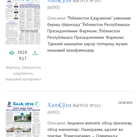
Халқ Сўзи
ВЫПУСК №163
(6093)
Описание:
"Ўзбекистон Қаҳрамони" унвонини
бериш тўғрисида" Ўзбекистон Республикаси
Президентининг Фармони; Ўзбекистон
Республикаси Президентининг Фармони;
Тарихий ҳақиқатни қарор топтириш муҳим
маънавий вазифамиздир
3020
817
,
Фармон
ўзбекистон
,
қаҳрамони
маънавий вазифамиз
22/08/2014
Халқ Сўзи
ВЫПУСК №162
(6092)
Описание:
Андижон вилояти: обод кўнгиллар,
обод манзиллар; Ошкоралик, адолат ва
тенглик; Ўсмирларимиз — Олимпиада