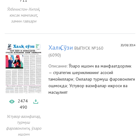
711
,
Ўзбекистон-Хитой
,
юксак мамлакат
замин гавҳари
20/08/2014
Халқ Сўзи
ВЫПУСК №160
(6090)
Описание:
Ўзаро ишонч ва манфаатдорлик
— стратегик шерикликнинг асосий
тамойиллари; Оилалар турмуш фаровонлиги
ошмоқда; Устувор вазифалар ижроси ва
масъулият
2474
490
,
Устувор вазифалар
турмуш
,
фаровонлиги
ўзаро
ишонч