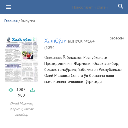
Главная
/ Выпуски
26/08/2014
Халқ Сўзи
ВЫПУСК №164
(6094
Описание:
Ўзбекистон Республикаси
Президентининг Фармони; Юксак эътибор,
беқиёс ғамхўрлик; Ўзбекистон Республикаси
Олий Мажлиси Сенати ўн бешинчи ялпи
мажлисининг очилиши тўғрисида
3087
900
,
Олий Мажлис
,
фармон
юксак
эътибор