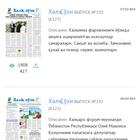
07/10/2014
Халқ Сўзи
ВЫПУСК №193
(6123)
Описание:
Халқимиз фаровонлиги йўлида
амалга оширилаётган ислоҳотлар
самаралари; Санъат ва жозиба; Замонавий,
қулай ва тезкор сервис хизматлари.
1908
427
04/10/2014
Халқ Сўзи
ВЫПУСК №192
(6122)
Описание:
Халқаро форум якунланди;
Ўзбекистон Республикаси Олий Мажлиси
Қонунчилик палатасига депутатлар
сайловини ўтказувчи сайлов округларини