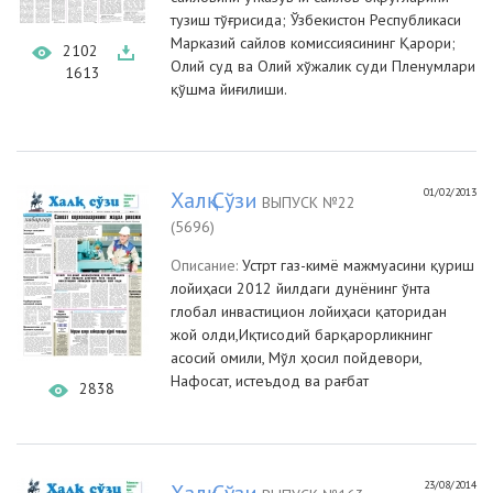
тузиш тўғрисида; Ўзбекистон Республикаси
Марказий сайлов комиссиясининг Қарори;
2102
Олий суд ва Олий хўжалик суди Пленумлари
1613
қўшма йиғилиши.
01/02/2013
Халқ Сўзи
ВЫПУСК №22
(5696)
Описание:
Устрт газ-кимё мажмуасини қуриш
лойиҳаси 2012 йилдаги дунёнинг ўнта
глобал инвастицион лойиҳаси қаторидан
жой олди,Иқтисодий барқарорликнинг
асосий омили, Мўл ҳосил пойдевори,
Нафосат, истеъдод ва рағбат
2838
23/08/2014