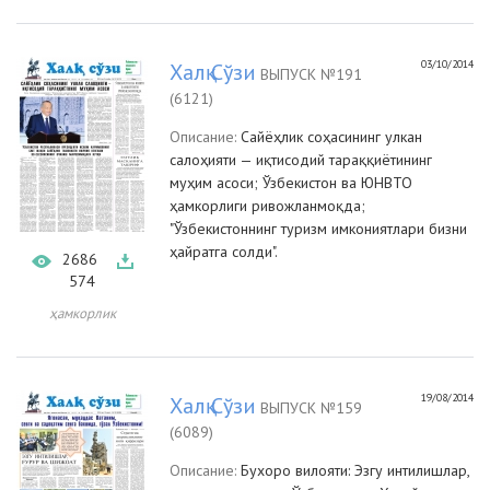
03/10/2014
Халқ Сўзи
ВЫПУСК №191
(6121)
Описание:
Сайёҳлик соҳасининг улкан
салоҳияти — иқтисодий тараққиётининг
муҳим асоси; Ўзбекистон ва ЮНВТО
ҳамкорлиги ривожланмоқда;
"Ўзбекистоннинг туризм имкониятлари бизни
ҳайратга солди".
2686
574
ҳамкорлик
19/08/2014
Халқ Сўзи
ВЫПУСК №159
(6089)
Описание:
Бухоро вилояти: Эзгу интилишлар,