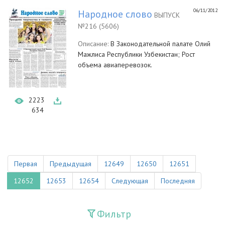
06/11/2012
Народное слово
ВЫПУСК
№216 (5606)
Описание:
В Законодательной палате Олий
Мажлиса Республики Узбекистан; Рост
объема авиаперевозок.
2223
634
Первая
Предыдущая
12649
12650
12651
12652
12653
12654
Следующая
Последняя
Фильтр