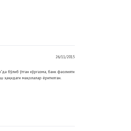
26/11/2015
"да бўлиб ўтган кўргазма, банк фаолияти
ш ҳақидаги мақолалар ёритилган.