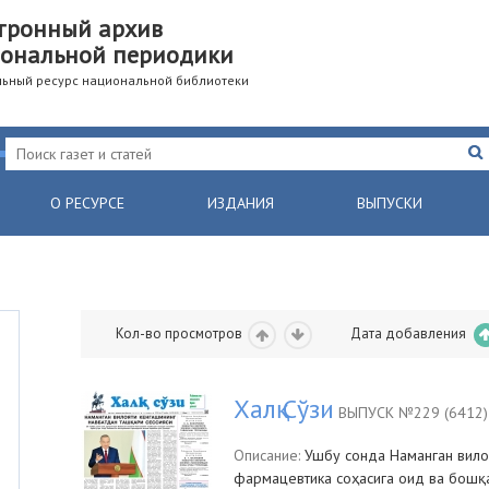
тронный архив
ональной периодики
ьный ресурс национальной библиотеки
О РЕСУРСЕ
ИЗДАНИЯ
ВЫПУСКИ
Кол-во просмотров
Дата добавления
Халқ Сўзи
ВЫПУСК №229 (6412)
Описание:
Ушбу сонда Наманган вилоя
фармацевтика соҳасига оид ва бошқа