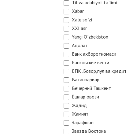
Til va adabiyot ta`limi
Xabar
Xalq so`zi
XXI asr
Yangi O`zbekiston
Адолат
Банк ахборотномаси
Банковские вести
БПК .Бозор,пул ва кредит
Ватанпарвар
Вечерний Ташкент
Ёшлар овози
Жадид
Жамият
Зарафшон
Звезда Востока