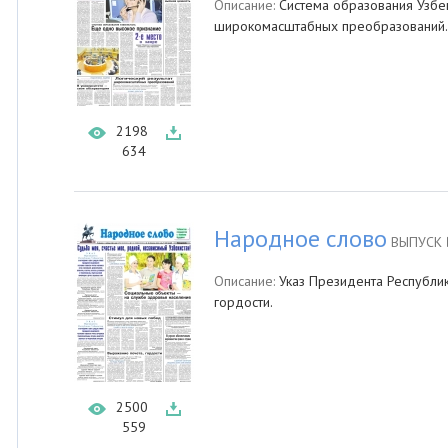
Описание:
Система образования Узбек
широкомасштабных преобразований.
2198
634
Народное слово
ВЫПУСК 
Описание:
Указ Президента Республик
гордости.
2500
559