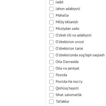
Jadid
Jahon adabiyoti
Mahalla
Milliy tiklanish
Moziydan sado
O'zbek tili va adabiyoti
O'zbekiston ovozi
O'zbekiston tarixi
O'zbekistonda sog'liqni saqlash
Oila Davrasida
Oila va jamiyat
Postda
Postda.На посту
Qishloq hayoti
Sihat salomatlik
Tafakkur