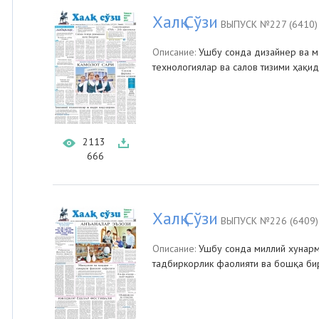
Халқ Сўзи
ВЫПУСК №227 (6410)
Описание:
Ушбу сонда дизайнер ва м
технологиялар ва салов тизими ҳақи
2113
666
Халқ Сўзи
ВЫПУСК №226 (6409)
Описание:
Ушбу сонда миллий хунарм
тадбиркорлик фаолияти ва бошқа бир