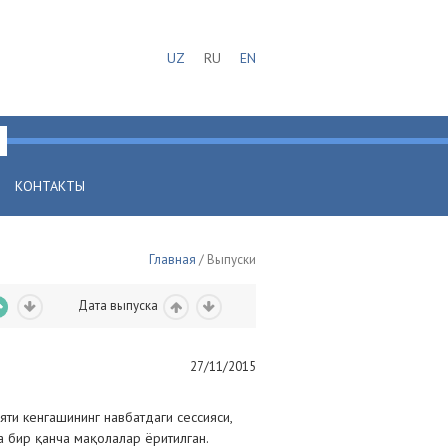
UZ
RU
EN
КОНТАКТЫ
Главная
/ Выпуски
Дата выпуска
27/11/2015
ти кенгашининг навбатдаги сессияси,
 бир қанча мақолалар ёритилган.