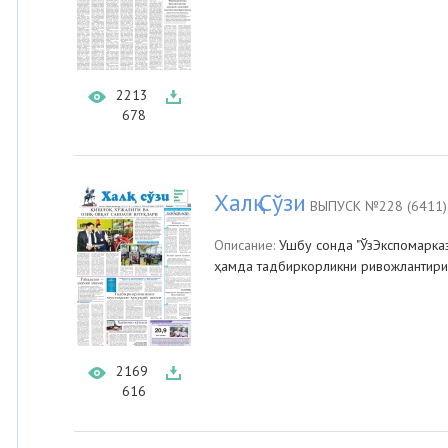
2213
678
Халқ Сўзи
ВЫПУСК №228 (6411)
Описание:
Ушбу сонда "ЎзЭкспомарказ
ҳамда тадбиркорликни ривожлантири
2169
616