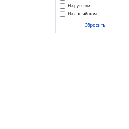
На русском
На английском
Сбросить