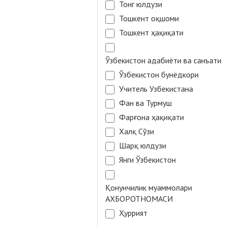
Тонг юлдузи
Тошкент оқшоми
Тошкент ҳақиқати
Ўзбекистон адабиёти ва санъати
Ўзбекистон бунёдкори
Учитель Узбекистана
Фан ва Турмуш
Фарғона ҳақиқати
Халқ Сўзи
Шарқ юлдузи
Янги Ўзбекистон
Қонунчилик муаммолари
АХБОРОТНОМАСИ
Ҳуррият