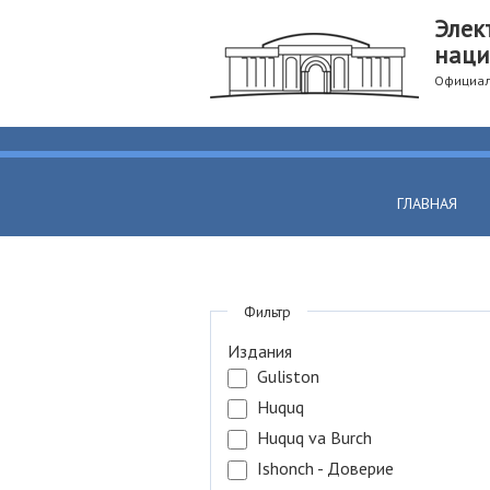
Элек
наци
Официал
ГЛАВНАЯ
Фильтр
Издания
Guliston
Huquq
Huquq va Burch
Ishonch - Доверие