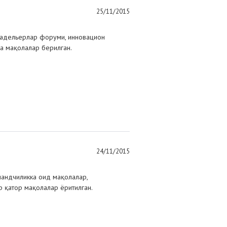
25/11/2015
адельерлар форуми, инновацион
да мақолалар берилган.
24/11/2015
андчиликка оид мақолалар,
 қатор мақолалар ёритилган.