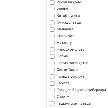
Инсон ва қонун
Ишонч
Китоб дунёси
Куч-адолатда
Маданият
Маърифат
На посту
Народное слово
Норма
Норма маслаҳатчи
Овози Тожик
Правда Востока
Саодат
Солиқ ва божхона хабарлари
Спорт+
Ташкентская правда