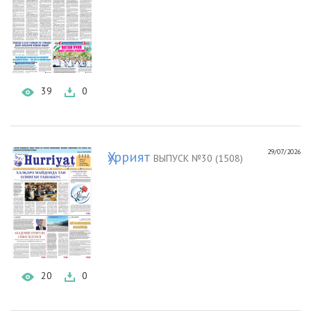
39
0
29/07/2026
Ҳуррият
ВЫПУСК №30 (1508)
20
0