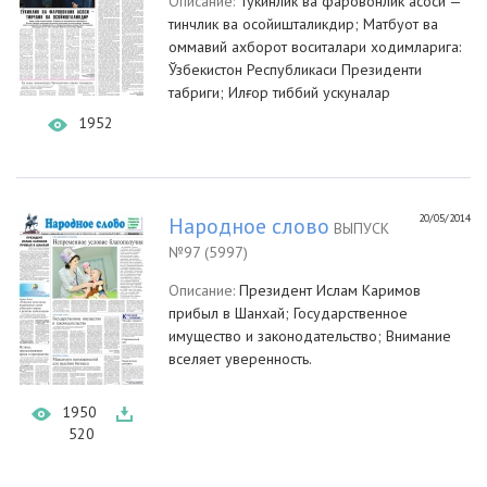
Описание:
Тўкинлик ва фаровонлик асоси —
тинчлик ва осойишталикдир; Матбуот ва
оммавий ахборот воситалари ходимларига:
Ўзбекистон Республикаси Президенти
табриги; Илғор тиббий ускуналар
1952
20/05/2014
Народное слово
ВЫПУСК
№97 (5997)
Описание:
Президент Ислам Каримов
прибыл в Шанхай; Государственное
имущество и законодательство; Внимание
вселяет уверенность.
1950
520