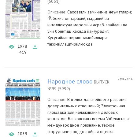
(6061)
Описание:
Саховатли заминимиз неъматлари;
"Ўзбекистон тарихий, маданий ва
интеллектуал меросини асраб-авайлаш ва
уни бойитиш ҳақида қайғуради";
Хусусийлаштириш тамойиллари
такомиллаштирилмоқда
1978
419
22/05/2014
Народное слово
ВЫПУСК
№99 (5999)
Описание:
В целях дальнейшего развития
доверительных отношений; Электронная
площадка для налаживания деловых
контактов; Банковская система Узбекистана:
международное признание, тесное
сотрудничество, достойная оценка.
1839