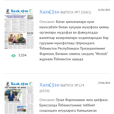
11/01/2013
Халқ Сўзи
ВЫПУСК №7 (5681)
Описание:
Ватан ҳимоячилари куни
муносабати билан хуқуқни муҳофаза қилиш
органлари, мудофаа ва фавқулодда
вазиятлар вазирликлари ходимларидан бир
гуруҳини мукофотлаш тўғрисидаги:
Ўзбекистон Республикаси Президентининг
Фармони, Ватанни севмоқ саодати, "Wostok"
3204
журнали Ўзбекистон ҳақида
27/06/2014
Халқ Сўзи
ВЫПУСК №124
(6054)
Описание:
Гўзал Фарғонанинг янги қиёфаси;
Брюсселда Ўзбекистоннинг тиббиёт
соҳасидаги ютуқларига бағишланган