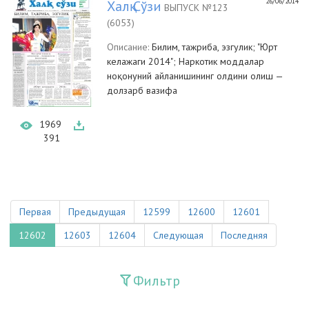
26/06/2014
Халқ Сўзи
ВЫПУСК №123
(6053)
Описание:
Билим, тажриба, эзгулик; "Юрт
келажаги 2014"; Наркотик моддалар
ноқонуний айланишининг олдини олиш —
долзарб вазифа
1969
391
Первая
Предыдущая
12599
12600
12601
12602
12603
12604
Следующая
Последняя
Фильтр