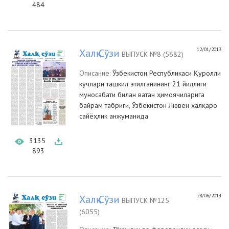
484
12/01/2013
Халқ Сўзи
ВЫПУСК №8 (5682)
Описание:
Ўзбекистон Республикаси Қуролли
кучлари ташкил этилганининг 21 йиллиги
муносабати билан ватан ҳимоячиларига
байрам табриги, Ўзбекистон Лювен халқаро
сайёҳлик анжуманида
3135
893
28/06/2014
Халқ Сўзи
ВЫПУСК №125
(6055)