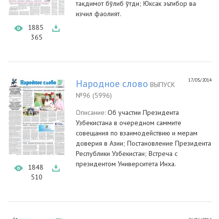
тақдимот бўлиб ўтди; Юксак эътибор ва
изчил фаолият.
1885
365
17/05/2014
Народное слово
ВЫПУСК
№96 (5996)
Описание:
Об участии Президента
Узбекистана в очередном саммите
совещания по взаимодействию и мерам
доверия в Азии; Постановление Президента
Республики Узбекистан; Встреча с
президентом Университета Инха.
1848
510