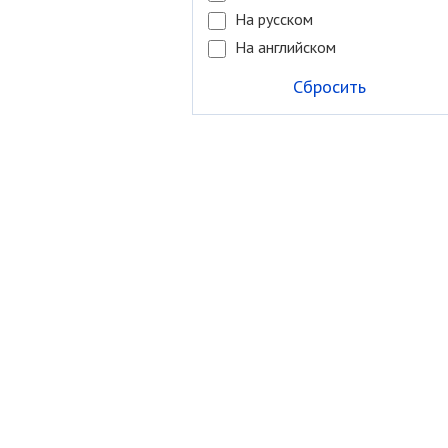
На русском
На английском
Сбросить