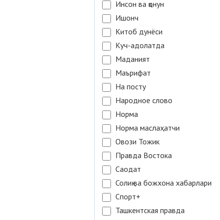
Инсон ва қонун
Ишонч
Китоб дунёси
Куч-адолатда
Маданият
Маърифат
На посту
Народное слово
Норма
Норма маслаҳатчи
Овози Тожик
Правда Востока
Саодат
Солиқ ва божхона хабарлари
Спорт+
Ташкентская правда