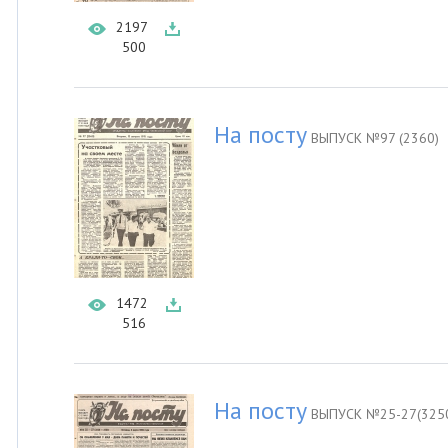
2197
500
На посту
ВЫПУСК №97 (2360)
1472
516
На посту
ВЫПУСК №25-27(3250