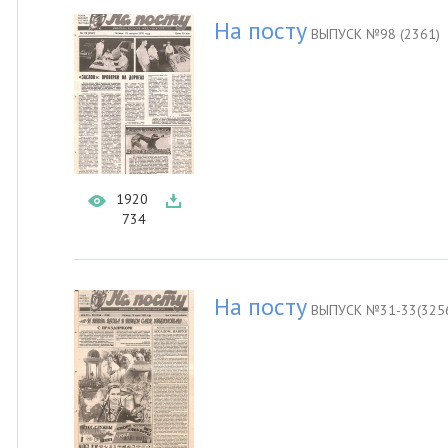
На посту
ВЫПУСК №98 (2361)
1920
734
На посту
ВЫПУСК №31-33(3256