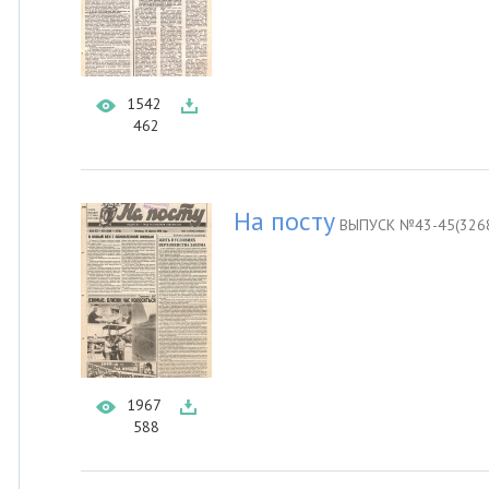
1542
462
На посту
ВЫПУСК №43-45(3268
1967
588