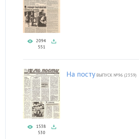
2094
551
На посту
ВЫПУСК №96 (2359)
1538
530