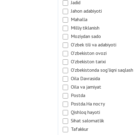
Jadid
Jahon adabiyoti
Mahalla
Milliy tiklanish
Moziydan sado
O'zbek tili va adabiyoti
O'zbekiston ovozi
O'zbekiston tarixi
O'zbekistonda sog'liqni saqlash
Oila Davrasida
Oila va jamiyat
Postda
Postda.На посту
Qishloq hayoti
Sihat salomatlik
Tafakkur