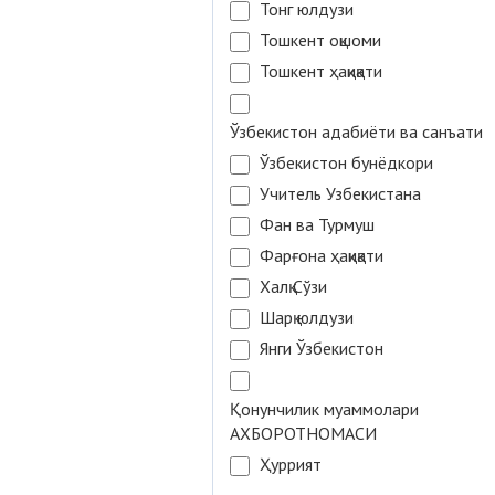
Тонг юлдузи
Тошкент оқшоми
Тошкент ҳақиқати
Ўзбекистон адабиёти ва санъати
Ўзбекистон бунёдкори
Учитель Узбекистана
Фан ва Турмуш
Фарғона ҳақиқати
Халқ Сўзи
Шарқ юлдузи
Янги Ўзбекистон
Қонунчилик муаммолари
АХБОРОТНОМАСИ
Ҳуррият