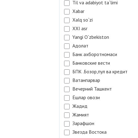
Til va adabiyot ta`limi
Xabar
Xalq so`zi
XXI asr
Yangi O`zbekiston
Адолат
Банк ахборотномаси
Банковские вести
БПК .Бозор,пул ва кредит
Ватанпарвар
Вечерний Ташкент
Ёшлар овози
Жадид
Жамият
Зарафшон
Звезда Востока