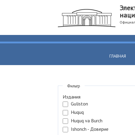
Элек
наци
Официал
ГЛАВНАЯ
Фильтр
Издания
Guliston
Huquq
Huquq va Burch
Ishonch - Доверие