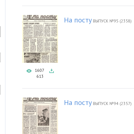
На посту
ВЫПУСК №95 (2358)
1607
613
На посту
ВЫПУСК №94 (2357)