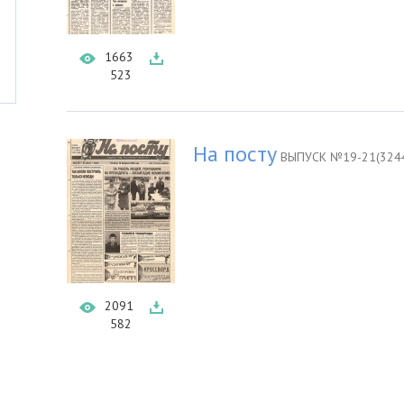
1663
523
На посту
ВЫПУСК №19-21(3244
2091
582