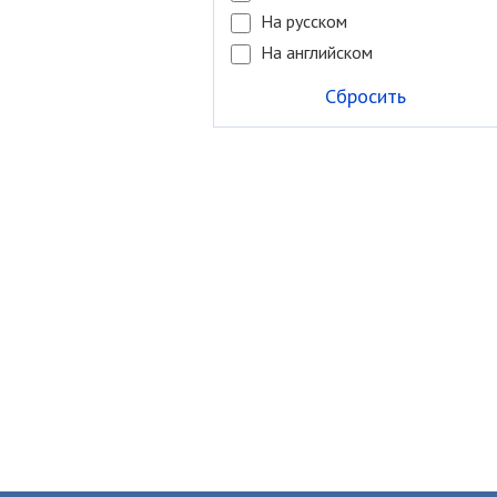
На русском
На английском
Сбросить