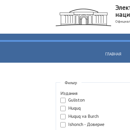
Элек
наци
Официал
ГЛАВНАЯ
Фильтр
Издания
Guliston
Huquq
Huquq va Burch
Ishonch - Доверие