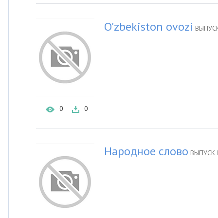
O'zbekiston ovozi
ВЫПУСК
0
0
Народное слово
ВЫПУСК