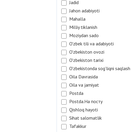
Jadid
Jahon adabiyoti
Mahalla
Milliy tiklanish
Moziydan sado
O'zbek tili va adabiyoti
O'zbekiston ovozi
O'zbekiston tarixi
O'zbekistonda sog'liqni saqlash
Oila Davrasida
Oila va jamiyat
Postda
Postda.На посту
Qishloq hayoti
Sihat salomatlik
Tafakkur