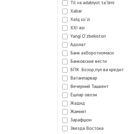
Til va adabiyot ta`limi
Xabar
Xalq so`zi
XXI asr
Yangi O`zbekiston
Адолат
Банк ахборотномаси
Банковские вести
БПК .Бозор,пул ва кредит
Ватанпарвар
Вечерний Ташкент
Ёшлар овози
Жадид
Жамият
Зарафшон
Звезда Востока