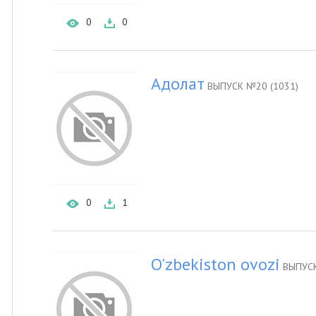
0
0
Адолат
ВЫПУСК №20 (1031)
0
1
O'zbekiston ovozi
ВЫПУС