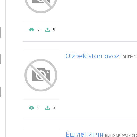
0
0
O'zbekiston ovozi
ВЫПУСК
0
3
Ёш ленинчи
ВЫПУСК №37 (13