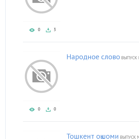
0
3
Народное слово
ВЫПУСК
0
0
Тошкент оқшоми
ВЫПУСК №