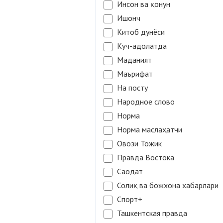
Инсон ва қонун
Ишонч
Китоб дунёси
Куч-адолатда
Маданият
Маърифат
На посту
Народное слово
Норма
Норма маслаҳатчи
Овози Тожик
Правда Востока
Саодат
Солиқ ва божхона хабарлари
Спорт+
Ташкентская правда