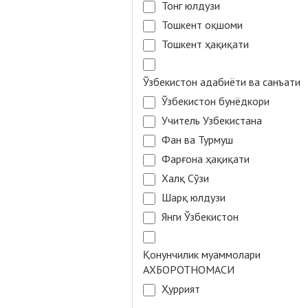
Тонг юлдузи
Тошкент оқшоми
Тошкент ҳақиқати
Ўзбекистон адабиёти ва санъати
Ўзбекистон бунёдкори
Учитель Узбекистана
Фан ва Турмуш
Фарғона ҳақиқати
Халқ Сўзи
Шарқ юлдузи
Янги Ўзбекистон
Қонунчилик муаммолари
АХБОРОТНОМАСИ
Ҳуррият