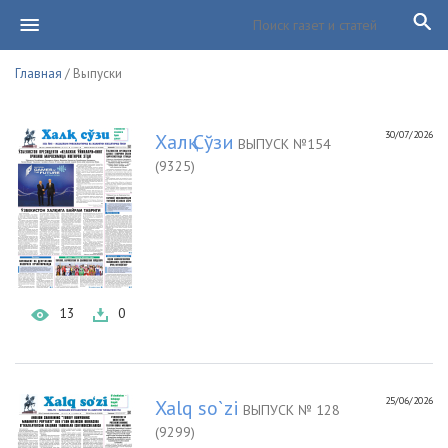
Главная
/ Выпуски
30/07/2026
Халқ Сўзи
ВЫПУСК №154
(9325)
13
0
25/06/2026
Xalq so`zi
ВЫПУСК № 128
(9299)