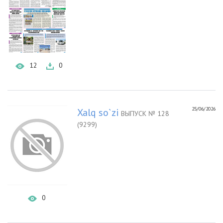
12
0
25/06/2026
Xalq so`zi
ВЫПУСК № 128
(9299)
0