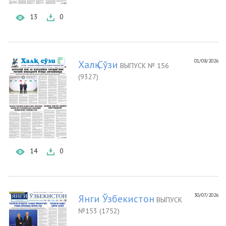
13
0
01/08/2026
Халқ Сўзи
ВЫПУСК № 156
(9327)
14
0
30/07/2026
Янги Ўзбекистон
ВЫПУСК
№153 (1752)