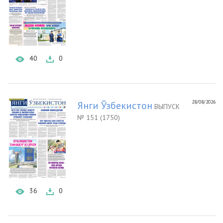
40
0
28/08/2026
Янги Ўзбекистон
ВЫПУСК
№ 151 (1750)
36
0