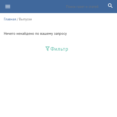
Главная
/ Выпуски
Ничего ненайдено по вашему запросу
Фильтр
Издания
Guliston
Huquq
Huquq va Burch
Ishonch - Доверие
Jadid
Jahon adabiyoti
Mahalla