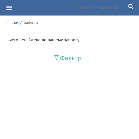
Главная
/ Выпуски
Ничего ненайдено по вашему запросу
Фильтр
Издания
Guliston
Huquq
Huquq va Burch
Ishonch - Доверие
Jadid
Jahon adabiyoti
Mahalla