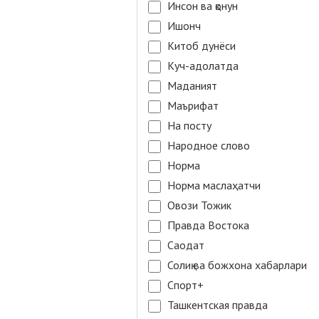
Инсон ва қонун
Ишонч
Китоб дунёси
Куч-адолатда
Маданият
Маърифат
На посту
Народное слово
Норма
Норма маслаҳатчи
Овози Тожик
Правда Востока
Саодат
Солиқ ва божхона хабарлари
Спорт+
Ташкентская правда