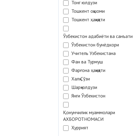
Тонг юлдузи
Тошкент оқшоми
Тошкент ҳақиқати
Ўзбекистон адабиёти ва санъати
Ўзбекистон бунёдкори
Учитель Узбекистана
Фан ва Турмуш
Фарғона ҳақиқати
Халқ Сўзи
Шарқ юлдузи
Янги Ўзбекистон
Қонунчилик муаммолари
АХБОРОТНОМАСИ
Ҳуррият