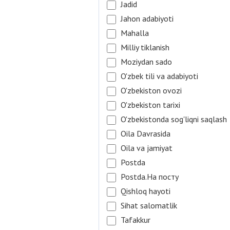
Jadid
Jahon adabiyoti
Mahalla
Milliy tiklanish
Moziydan sado
O'zbek tili va adabiyoti
O'zbekiston ovozi
O'zbekiston tarixi
O'zbekistonda sog'liqni saqlash
Oila Davrasida
Oila va jamiyat
Postda
Postda.На посту
Qishloq hayoti
Sihat salomatlik
Tafakkur