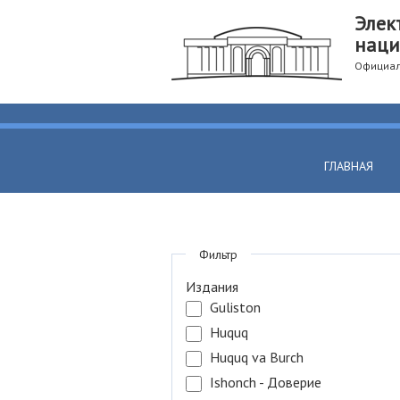
Элек
наци
Официал
ГЛАВНАЯ
Фильтр
Издания
Guliston
Huquq
Huquq va Burch
Ishonch - Доверие