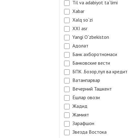
Til va adabiyot ta`limi
Xabar
Xalq so`zi
XXI asr
Yangi O`zbekiston
Адолат
Банк ахборотномаси
Банковские вести
БПК .Бозор,пул ва кредит
Ватанпарвар
Вечерний Ташкент
Ёшлар овози
Жадид
Жамият
Зарафшон
Звезда Востока