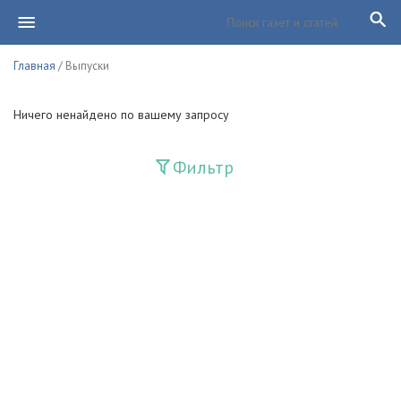
Главная
/ Выпуски
Ничего ненайдено по вашему запросу
Фильтр
Издания
Guliston
Huquq
Huquq va Burch
Ishonch - Доверие
Jadid
Jahon adabiyoti
Mahalla